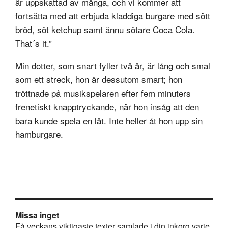
är uppskattad av många, och vi kommer att
fortsätta med att erbjuda kladdiga burgare med sött
bröd, söt ketchup samt ännu sötare Coca Cola.
That´s it.”
Min dotter, som snart fyller två år, är lång och smal
som ett streck, hon är dessutom smart; hon
tröttnade på musikspelaren efter fem minuters
frenetiskt knapptryckande, när hon insåg att den
bara kunde spela en låt. Inte heller åt hon upp sin
hamburgare.
Missa inget
Få veckans viktigaste texter samlade i din inkorg varje