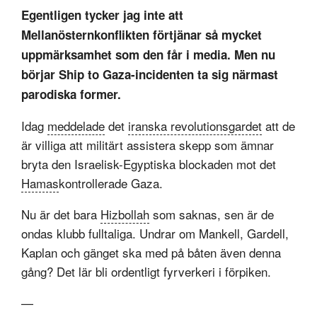
Egentligen tycker jag inte att
Mellanösternkonflikten förtjänar så mycket
uppmärksamhet som den får i media. Men nu
börjar Ship to Gaza-incidenten ta sig närmast
parodiska former.
Idag
meddelade
det
iranska revolutionsgardet
att de
är villiga att militärt assistera skepp som ämnar
bryta den Israelisk-Egyptiska blockaden mot det
Hamas
kontrollerade Gaza.
Nu är det bara
Hizbollah
som saknas, sen är de
ondas klubb fulltaliga. Undrar om Mankell, Gardell,
Kaplan och gänget ska med på båten även denna
gång? Det lär bli ordentligt fyrverkeri i förpiken.
—