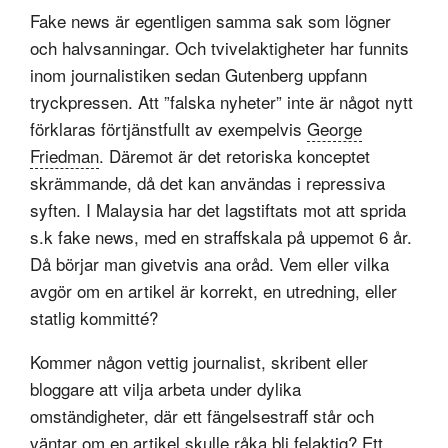
Fake news är egentligen samma sak som lögner
och halvsanningar. Och tvivelaktigheter har funnits
inom journalistiken sedan Gutenberg uppfann
tryckpressen. Att ”falska nyheter” inte är något nytt
förklaras förtjänstfullt av exempelvis
George
Friedman
. Däremot är det retoriska konceptet
skrämmande, då det kan användas i repressiva
syften. I Malaysia har det lagstiftats mot att sprida
s.k fake news, med en straffskala på uppemot 6 år.
Då börjar man givetvis ana oråd. Vem eller vilka
avgör om en artikel är korrekt, en utredning, eller
statlig kommitté?
Kommer någon vettig journalist, skribent eller
bloggare att vilja arbeta under dylika
omständigheter, där ett fängelsestraff står och
väntar om en artikel skulle råka bli felaktig? Ett