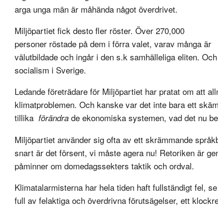
arga unga män är måhända något överdrivet.
Miljöpartiet fick desto fler röster. Över 270,000
personer röstade på dem i förra valet, varav många är
välutbildade och ingår i den s.k samhälleliga eliten. Och
socialism i Sverige.
Ledande företrädare för Miljöpartiet har pratat om att a
klimatproblemen. Och kanske var det inte bara ett skämt
tillika
de ekonomiska systemen, vad det nu be
förändra
Miljöpartiet använder sig ofta av ett skrämmande språkbr
snart är det försent, vi måste agera nu! Retoriken är g
påminner om domedagssekters taktik och ordval.
Klimatalarmisterna har hela tiden haft fullständigt fel, 
full av felaktiga och överdrivna förutsägelser, ett kloc