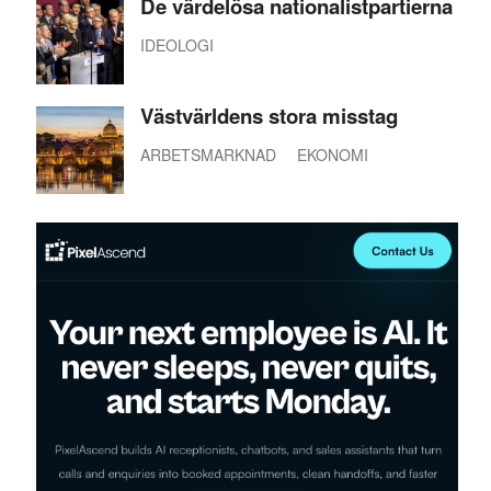
De värdelösa nationalistpartierna
IDEOLOGI
Västvärldens stora misstag
ARBETSMARKNAD
EKONOMI