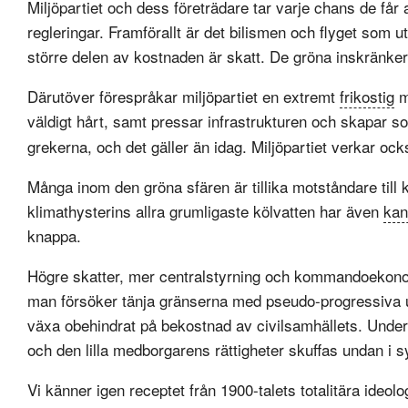
Miljöpartiet och dess företrädare tar varje chans de f
regleringar. Framförallt är det bilismen och flyget som u
större delen av kostnaden är skatt. De gröna inskränker 
Därutöver förespråkar miljöpartiet en extremt
frikostig
m
väldigt hårt, samt pressar infrastrukturen och skapar 
grekerna, och det gäller än idag. Miljöpartiet verkar o
Många inom den gröna sfären är tillika motståndare till k
klimathysterins allra grumligaste kölvatten har även
kan
knappa.
Högre skatter, mer centralstyrning och kommandoekonom
man försöker tänja gränserna med pseudo-progressiva ut
växa obehindrat på bekostnad av civilsamhällets. Under d
och den lilla medborgarens rättigheter skuffas undan i sy
Vi känner igen receptet från 1900-talets totalitära ideolo