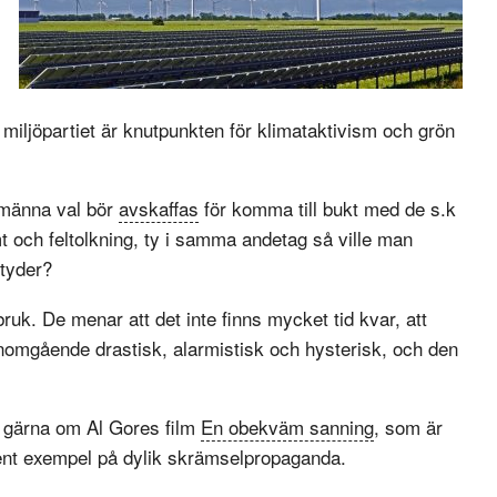
 miljöpartiet är knutpunkten för klimataktivism och grön
llmänna val bör
avskaffas
för komma till bukt med de s.k
 och feltolkning, ty i samma andetag så ville man
tyder?
uk. De menar att det inte finns mycket tid kvar, att
enomgående drastisk, alarmistisk och hysterisk, och den
se gärna om Al Gores film
En obekväm sanning
, som är
krent exempel på dylik skrämselpropaganda.