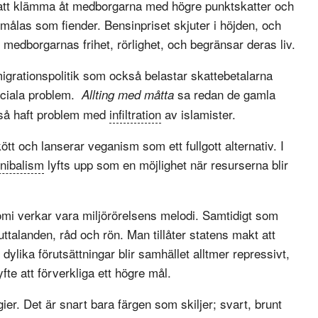
år att klämma åt medborgarna med högre punktskatter och
tmålas som fiender. Bensinpriset skjuter i höjden, och
medborgarnas frihet, rörlighet, och begränsar deras liv.
igrationspolitik som också belastar skattebetalarna
sociala problem.
sa redan de gamla
Allting med måtta
ckså haft problem med
infiltration
av islamister.
ött och lanserar veganism som ett fullgott alternativ. I
nibalism
lyfts upp som en möjlighet när resurserna blir
i verkar vara miljörörelsens melodi. Samtidigt som
talanden, råd och rön. Man tillåter statens makt att
ylika förutsättningar blir samhället alltmer repressivt,
fte att förverkliga ett högre mål.
gier. Det är snart bara färgen som skiljer; svart, brunt