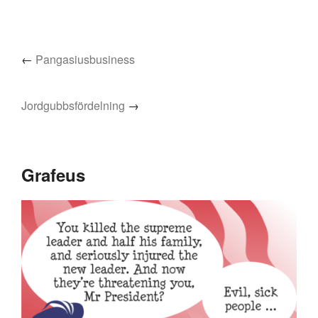
←
Pangasiusbusiness
Jordgubbsfördelning
→
Grafeus