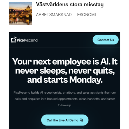
Västvärldens stora misstag
ARBETSMARKNAD
EKONOMI