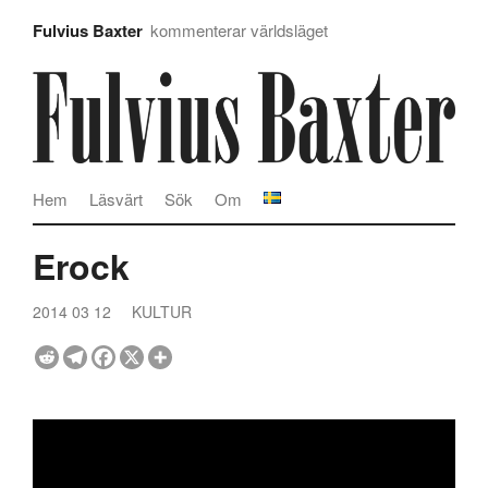
Fulvius Baxter
kommenterar världsläget
Hem
Läsvärt
Sök
Om
Erock
2014 03 12
KULTUR