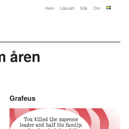
Hem
Läsvärt
Sök
Om
m åren
Grafeus