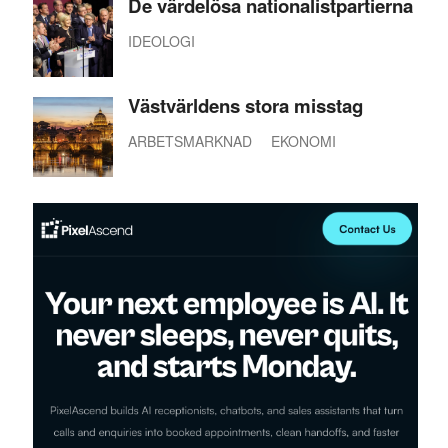
De värdelösa nationalistpartierna
IDEOLOGI
Västvärldens stora misstag
ARBETSMARKNAD
EKONOMI