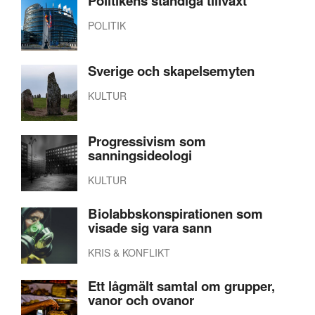
Politikens ständiga tillväxt
POLITIK
Sverige och skapelsemyten
KULTUR
Progressivism som
sanningsideologi
KULTUR
Biolabbskonspirationen som
visade sig vara sann
KRIS & KONFLIKT
Ett lågmält samtal om grupper,
vanor och ovanor