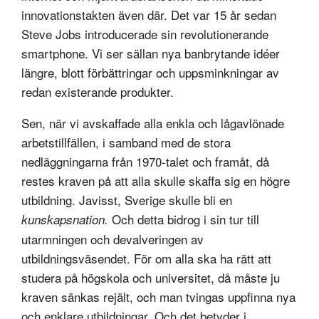
innovationstakten även där. Det var 15 år sedan
Steve Jobs introducerade sin revolutionerande
smartphone. Vi ser sällan nya banbrytande idéer
längre, blott förbättringar och uppsminkningar av
redan existerande produkter.
Sen, när vi avskaffade alla enkla och lågavlönade
arbetstillfällen, i samband med de stora
nedläggningarna från 1970-talet och framåt, då
restes kraven på att alla skulle skaffa sig en högre
utbildning. Javisst, Sverige skulle bli en
Och detta bidrog i sin tur till
kunskapsnation.
utarmningen och devalveringen av
utbildningsväsendet. För om alla ska ha rätt att
studera på högskola och universitet, då måste ju
kraven sänkas rejält, och man tvingas uppfinna nya
och
enklare
utbildningar. Och det betyder i