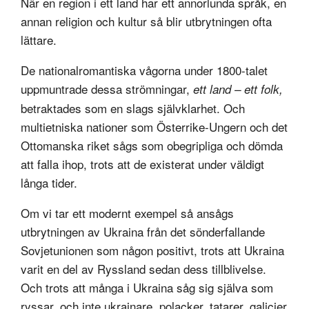
När en region i ett land har ett annorlunda språk, en
annan religion och kultur så blir utbrytningen ofta
lättare.
De nationalromantiska vågorna under 1800-talet
uppmuntrade dessa strömningar,
ett land – ett folk,
betraktades som en slags självklarhet. Och
multietniska nationer som Österrike-Ungern och det
Ottomanska riket sågs som obegripliga och dömda
att falla ihop, trots att de existerat under väldigt
långa tider.
Om vi tar ett modernt exempel så ansågs
utbrytningen av Ukraina från det sönderfallande
Sovjetunionen som någon positivt, trots att Ukraina
varit en del av Ryssland sedan dess tillblivelse.
Och trots att många i Ukraina såg sig själva som
ryssar, och inte ukrainare, polacker, tatarer, galicier