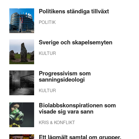
Politikens ständiga tillväxt
POLITIK
Sverige och skapelsemyten
KULTUR
Progressivism som
sanningsideologi
KULTUR
Biolabbskonspirationen som
visade sig vara sann
KRIS & KONFLIKT
Ett lågmält samtal om grupper,