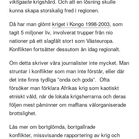
krigshärd. Och att en lösning skulle
viktigaste
kunna skapa storskalig fred i regionen.
Då har man glömt
kriget i Kongo 1998-2003
, som
tagit 5 miljoner liv, involverat trupper från nio
nationer på ett slagfält stort som Västeuropa.
Konflikten fortsätter dessutom än idag regionalt.
Om detta skriver våra journalister inte mycket. Man
struntar i konflikter som man inte förstår, eller där
det inte finns tydliga ”onda och goda”. Ofta
försöker man förklara Afrikas krig som kaotiskt
etniskt våld, när de lokala krigsherrarna och deras
följen mest påminner om maffians välorganiserade
brottslighet.
Läs mer om bortglömda, bortgallrade
konflikter, missvisande rapportering av krig och