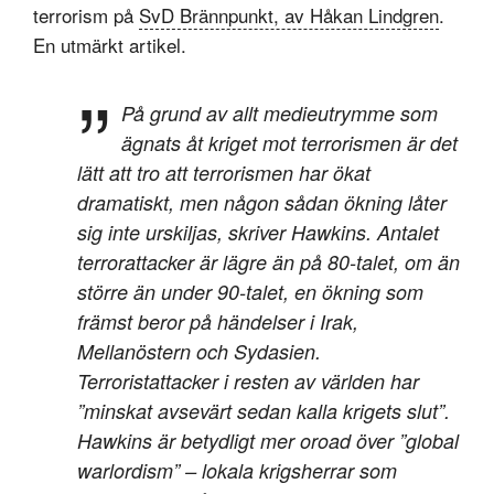
terrorism på
SvD Brännpunkt, av Håkan Lindgren
.
En utmärkt artikel.
På grund av allt medieutrymme som
ägnats åt kriget mot terrorismen är det
lätt att tro att terrorismen har ökat
dramatiskt, men någon sådan ökning låter
sig inte urskiljas, skriver Hawkins. Antalet
terrorattacker är lägre än på 80-talet, om än
större än under 90-talet, en ökning som
främst beror på händelser i Irak,
Mellanöstern och Sydasien.
Terroristattacker i resten av världen har
”minskat avsevärt sedan kalla krigets slut”.
Hawkins är betydligt mer oroad över ”global
warlordism” – lokala krigsherrar som