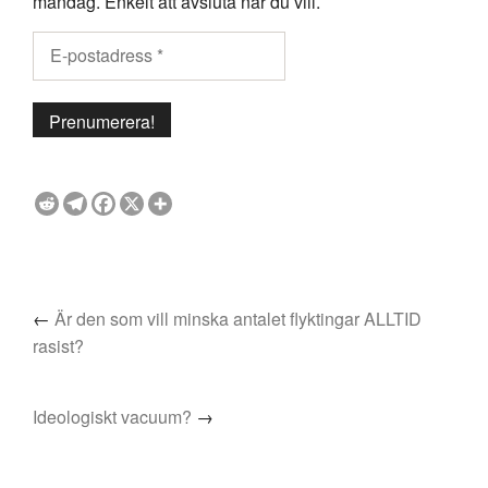
måndag. Enkelt att avsluta när du vill.
←
Är den som vill minska antalet flyktingar ALLTID
rasist?
Ideologiskt vacuum?
→