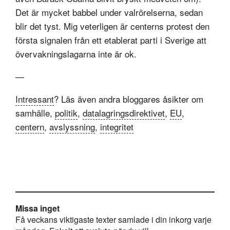
Det är mycket babbel under valrörelserna, sedan
blir det tyst. Mig veterligen är centerns protest den
första signalen från ett etablerat parti i Sverige att
övervakningslagarna inte är ok.
—
Intressant
? Läs även andra bloggares åsikter om
samhälle,
politik
,
datalagringsdirektivet
,
EU
,
centern
,
avslyssning
,
integritet
Missa inget
Få veckans viktigaste texter samlade i din inkorg varje