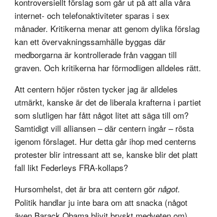
kontroversiellt förslag som går ut på att alla våra
internet- och telefonaktiviteter sparas i sex
månader. Kritikerna menar att genom dylika förslag
kan ett övervakningssamhälle byggas där
medborgarna är kontrollerade från vaggan till
graven. Och kritikerna har förmodligen alldeles rätt.
Att centern höjer rösten tycker jag är alldeles
utmärkt, kanske är det de liberala krafterna i partiet
som slutligen har fått något litet att säga till om?
Samtidigt vill alliansen – där centern ingår – rösta
igenom förslaget. Hur detta går ihop med centerns
protester blir intressant att se, kanske blir det platt
fall likt Federleys FRA-kollaps?
Hursomhelst, det är bra att centern gör
något.
Politik handlar ju inte bara om att snacka (något
även Barack Obama blivit bryskt medveten om).