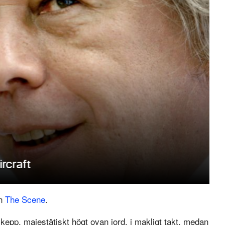
on
The Scene
.
tskepp, majestätiskt högt ovan jord, i makligt takt, medan