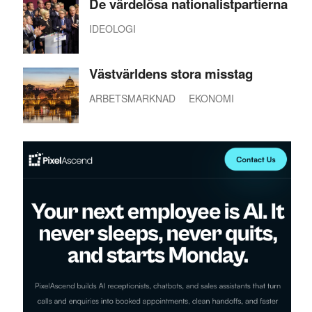
De värdelösa nationalistpartierna
IDEOLOGI
Västvärldens stora misstag
ARBETSMARKNAD
EKONOMI