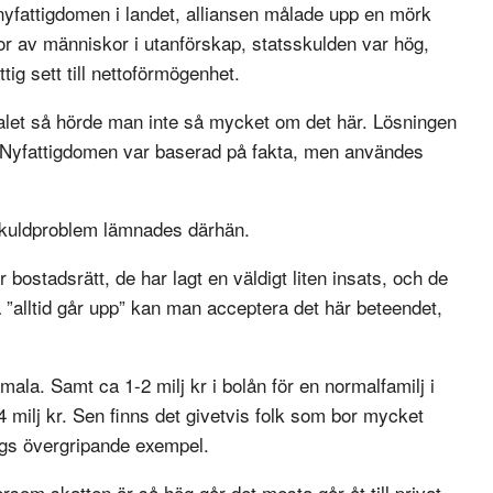
fattigdomen i landet, alliansen målade upp en mörk
or av människor i utanförskap, statsskulden var hög,
ig sett till nettoförmögenhet.
let så hörde man inte så mycket om det här. Lösningen
ix. Nyfattigdomen var baserad på fakta, men användes
kuldproblem lämnades därhän.
r bostadsrätt, de har lagt en väldigt liten insats, och de
 ”alltid går upp” kan man acceptera det här beteendet,
ala. Samt ca 1-2 milj kr i bolån för en normalfamilj i
4 milj kr. Sen finns det givetvis folk som bor mycket
ags övergripande exempel.
som skatten är så hög går det mesta går åt till privat