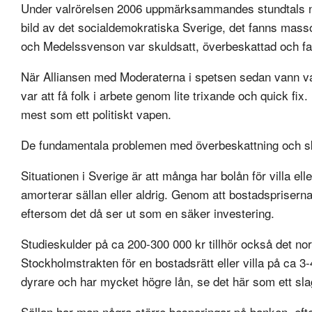
Under valrörelsen 2006 uppmärksammandes stundtals ny
bild av det socialdemokratiska Sverige, det fanns mass
och Medelssvenson var skuldsatt, överbeskattad och fatt
När Alliansen med Moderaterna i spetsen sedan vann va
var att få folk i arbete genom lite trixande och quick f
mest som ett politiskt vapen.
De fundamentala problemen med överbeskattning och s
Situationen i Sverige är att många har bolån för villa elle
amorterar sällan eller aldrig. Genom att bostadspriserna
eftersom det då ser ut som en säker investering.
Studieskulder på ca 200-300 000 kr tillhör också det norm
Stockholmstrakten för en bostadsrätt eller villa på ca 3-
dyrare och har mycket högre lån, se det här som ett sl
Sällan har man några större besparingar på banken, efter