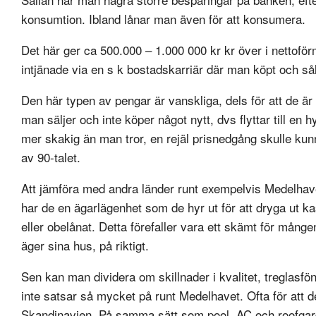
konsumtion. Ibland lånar man även för att konsumera.
Det här ger ca 500.000 – 1.000 000 kr kr över i nettofö
intjänade via en s k bostadskarriär där man köpt och sålt 
Den här typen av pengar är vanskliga, dels för att de är
man säljer och inte köper något nytt, dvs flyttar till 
mer skakig än man tror, en rejäl prisnedgång skulle kun
av 90-talet.
Att jämföra med andra länder runt exempelvis Medelhavet
har de en ägarlägenhet som de hyr ut för att dryga ut k
eller obelånat. Detta förefaller vara ett skämt för mång
äger sina hus, på riktigt.
Sen kan man dividera om skillnader i kvalitet, treglasf
inte satsar så mycket på runt Medelhavet. Ofta för att 
Skandinavien. På samma sätt som pool, AC och roofgard