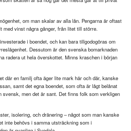
rmögenhet, om man skalar av alla lån. Pengarna är oftast
med vinst några gånger, från litet till större.
 investerade i boendet, och kan bara tillgodogöras om
en hyreslägenhet. Dessutom är den svenska bomarknaden
na radera ut hela överskottet. Minns kraschen i början
 där en familj ofta äger lite mark här och där, kanske
assan, samt det egna boendet, som ofta är lågt belånat
en svensk, men det är sant. Det finns folk som verkligen
önster, isolering, och dränering – något som man kanske
det inte behövs i samma utsträckning som i
en är ovanliga i Svedala.