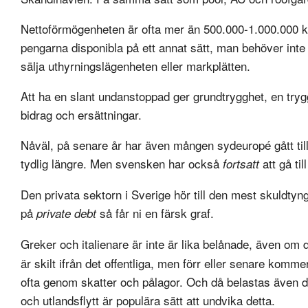
Nettoförmögenheten är ofta mer än 500.000-1.000.000 
pengarna disponibla på ett annat sätt, man behöver inte
sälja uthyrningslägenheten eller markplätten.
Att ha en slant undanstoppad ger grundtrygghet, en trygg
bidrag och ersättningar.
Nåväl, på senare år har även mången sydeuropé gått till b
tydlig längre. Men svensken har också
att gå ti
fortsatt
Den privata sektorn i Sverige hör till den mest skuldt
på
så får ni en färsk graf.
private debt
Greker och italienare är inte är lika belånade, även om 
är skilt ifrån det offentliga, men förr eller senare komm
ofta genom skatter och pålagor. Och då belastas även d
och utlandsflytt är populära sätt att undvika detta.