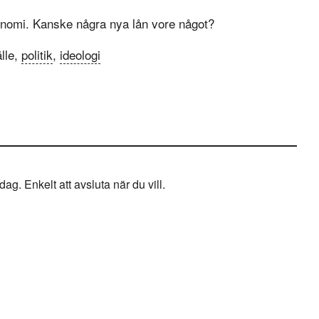
konomi. Kanske några nya lån vore något?
lle,
politik
,
ideologi
g. Enkelt att avsluta när du vill.