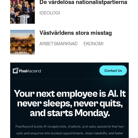
De värdelösa nationalistpartierna
IDEOLOGI
Västvärldens stora misstag
ARBETSMARKNAD
EKONOMI