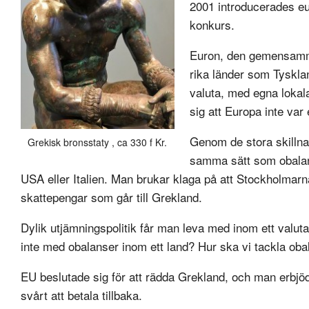
2001 introducerades eur
konkurs.
Euron, den gemensamma
rika länder som Tyskl
valuta, med egna lokala
sig att Europa inte var
Genom de stora skillna
Grekisk bronsstaty , ca 330 f Kr.
samma sätt som obalans
USA eller Italien. Man brukar klaga på att Stockholmarna
skattepengar som går till Grekland.
Dylik utjämningspolitik får man leva med inom ett valut
inte med obalanser inom ett land? Hur ska vi tackla oba
EU beslutade sig för att rädda Grekland, och man erbjöd
svårt att betala tillbaka.