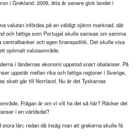
on i Grekland. 2009, åtta år senare gick landet i
 valutan infördes på en väldigt ojämn marknad, där
and och fattiga som Portugal skulle samsas om samma
 centralbanker och egen finanspolitik. Det skulle visa
 ett optimalt valutaområde.
derna i ländernas ekonomi uppstod snart obalanser. På
er uppstår mellan rika och fattiga regioner i Sverige,
s skatt går till Norrland. Nu är det Tyskarnas
aområde. Frågan är om vi vill ha det så här? Räcker det
lanser i en världsdel?
 stora lån; redan då insåg man att grekerna skulle få