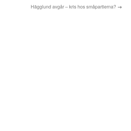
Hägglund avgår – kris hos småpartierna?
→