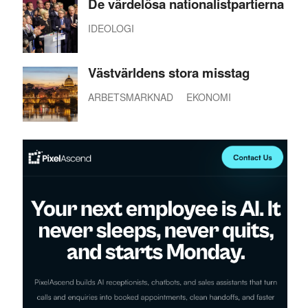
De värdelösa nationalistpartierna
IDEOLOGI
Västvärldens stora misstag
ARBETSMARKNAD
EKONOMI