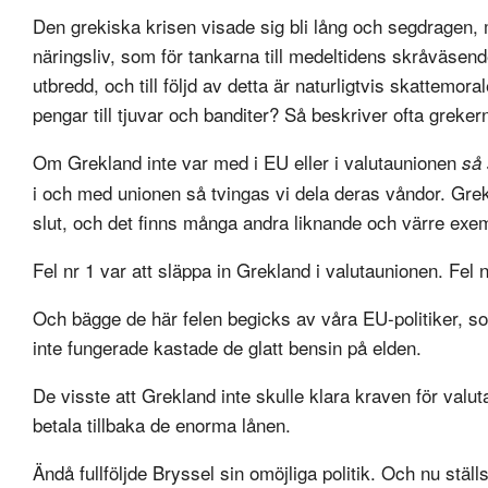
Den grekiska krisen visade sig bli lång och segdragen, m
näringsliv, som för tankarna till medeltidens skråväsende
utbredd, och till följd av detta är naturligtvis skattemor
pengar till tjuvar och banditer? Så beskriver ofta grekern
Om Grekland inte var med i EU eller i valutaunionen
så 
i och med unionen så tvingas vi dela deras våndor. Grek
slut, och det finns många andra liknande och värre exe
Fel nr 1 var att släppa in Grekland i valutaunionen. Fel 
Och bägge de här felen begicks av våra EU-politiker, so
inte fungerade kastade de glatt bensin på elden.
De visste att Grekland inte skulle klara kraven för valu
betala tillbaka de enorma lånen.
Ändå fullföljde Bryssel sin omöjliga politik. Och nu stäl