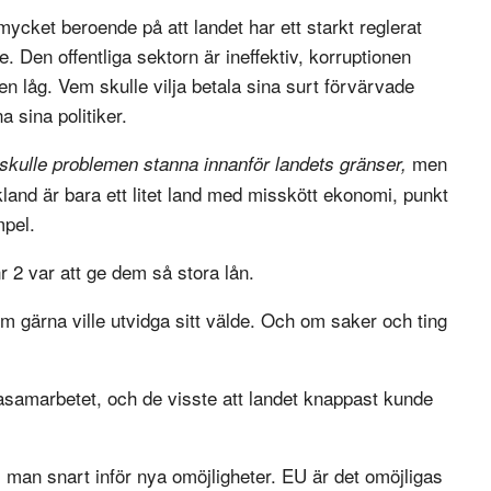
ycket beroende på att landet har ett starkt reglerat
. Den offentliga sektorn är ineffektiv, korruptionen
alen låg. Vem skulle vilja betala sina surt förvärvade
a sina politiker.
men
skulle problemen stanna innanför landets gränser,
land är bara ett litet land med misskött ekonomi, punkt
mpel.
nr 2 var att ge dem så stora lån.
m gärna ville utvidga sitt välde. Och om saker och ting
tasamarbetet, och de visste att landet knappast kunde
ls man snart inför nya omöjligheter. EU är det omöjligas