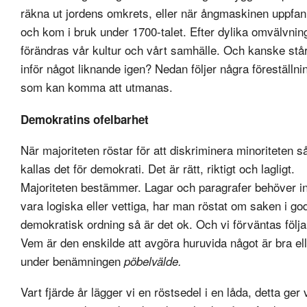
räkna ut jordens omkrets, eller när ångmaskinen uppfa
och kom i bruk under 1700-talet. Efter dylika omvälvnin
förändras vår kultur och vårt samhälle. Och kanske står
inför något liknande igen? Nedan följer några föreställni
som kan komma att utmanas.
Demokratins ofelbarhet
När majoriteten röstar för att diskriminera minoriteten s
kallas det för demokrati. Det är rätt, riktigt och lagligt.
Majoriteten bestämmer. Lagar och paragrafer behöver i
vara logiska eller vettiga, har man röstat om saken i go
demokratisk ordning så är det ok. Och vi förväntas följ
Vem är den enskilde att avgöra huruvida något är bra el
under benämningen
pöbelvälde.
Vart fjärde år lägger vi en röstsedel i en låda, detta ger