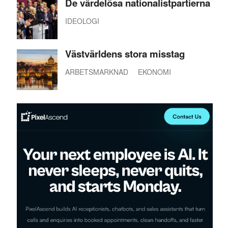
De värdelösa nationalistpartierna
IDEOLOGI
Västvärldens stora misstag
ARBETSMARKNAD
EKONOMI