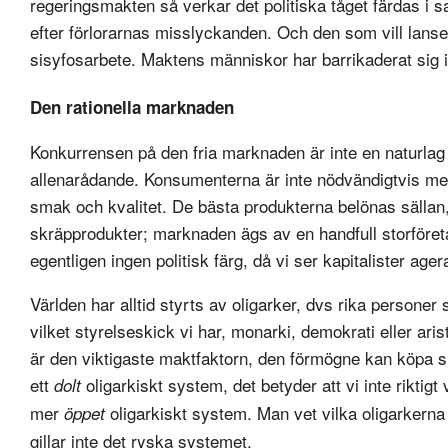
regeringsmakten så verkar det politiska tåget färdas i s
efter förlorarnas misslyckanden. Och den som vill lansera
sisyfosarbete. Maktens människor har barrikaderat sig 
Den rationella marknaden
Konkurrensen på den fria marknaden är inte en naturlag s
allenarådande. Konsumenterna är inte nödvändigtvis me
smak och kvalitet. De bästa produkterna belönas sällan,
skräpprodukter; marknaden ägs av en handfull storföret
egentligen ingen politisk färg, då vi ser kapitalister age
Världen har alltid styrts av oligarker, dvs rika persone
vilket styrelseskick vi har, monarki, demokrati eller ari
är den viktigaste maktfaktorn, den förmögne kan köpa si
ett
oligarkiskt system, det betyder att vi inte rikti
dolt
mer
oligarkiskt system. Man vet vilka oligarkerna
öppet
gillar inte det ryska systemet.