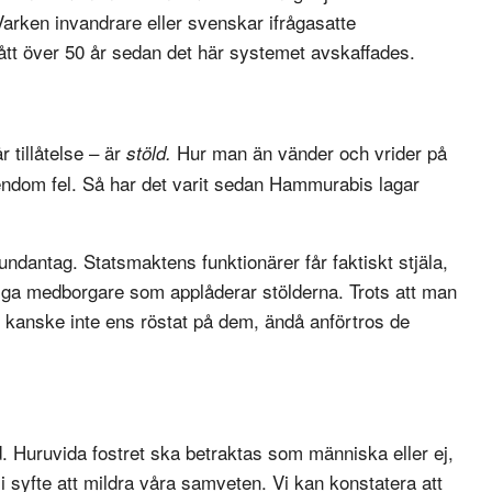
 Varken invandrare eller svenskar ifrågasatte
 gått över 50 år sedan det här systemet avskaffades.
 tillåtelse – är
Hur man än vänder och vrider på
stöld.
gendom fel. Så har det varit sedan Hammurabis lagar
 undantag. Statsmaktens funktionärer får faktiskt stjäla,
nliga medborgare som applåderar stölderna. Trots att man
h kanske inte ens röstat på dem, ändå anförtros de
öd. Huruvida fostret ska betraktas som människa eller ej,
i syfte att mildra våra samveten. Vi kan konstatera att