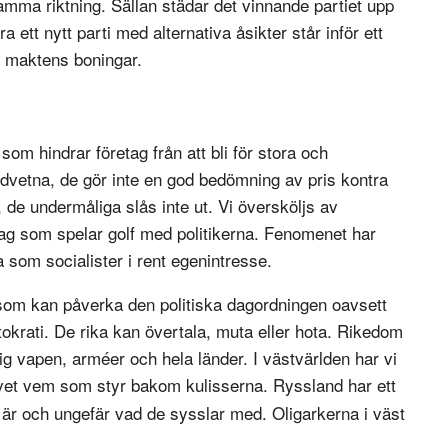
amma riktning. Sällan städar det vinnande partiet upp
 ett nytt parti med alternativa åsikter står inför ett
i maktens boningar.
om hindrar företag från att bli för stora och
dvetna, de gör inte en god bedömning av pris kontra
 de undermåliga slås inte ut. Vi översköljs av
ag som spelar golf med politikerna. Fenomenet har
ra som socialister i rent egenintresse.
r som kan påverka den politiska dagordningen oavsett
stokrati. De rika kan övertala, muta eller hota. Rikedom
g vapen, arméer och hela länder. I västvärlden har vi
gt vet vem som styr bakom kulisserna. Ryssland har ett
 är och ungefär vad de sysslar med. Oligarkerna i väst