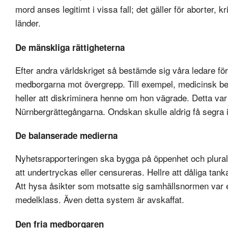
mord anses legitimt i vissa fall; det gäller för aborter, k
länder.
De mänskliga rättigheterna
Efter andra världskriget så bestämde sig våra ledare för 
medborgarna mot övergrepp. Till exempel, medicinsk behan
heller att diskriminera henne om hon vägrade. Detta va
Nürnbergrättegångarna. Ondskan skulle aldrig få segra i
De balanserade medierna
Nyhetsrapporteringen ska bygga på öppenhet och pluralis
att undertryckas eller censureras. Hellre att dåliga tank
Att hysa åsikter som motsatte sig samhällsnormen var e
medelklass. Även detta system är avskaffat.
Den fria medborgaren