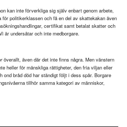
n kan inte förverkliga sig själv enbart genom arbete,
ma för politikerklassen och få en del av skattekakan även
 ansökningshandlingar, certifikat samt betalat skatter och
. Vi är undersåtar och inte medborgare.
överallt, även där det inte finns några. Men vänstern
or
nte heller för mänskliga rättigheter, den fria viljan eller
h ond bråd död har ständigt följt i dess spår. Borgare
ngsnivåerna tillhör samma kategori av människor,