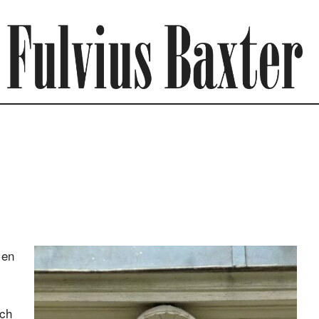
 en
och