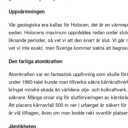
Uppvärmningen
Vår geologiska era kallas för Holocen, det är en värmep
sedan. Holocens maximum uppnåddes redan under slutet 
liknande perioder, så vet vi att den snart är slut. Vi går 
vet vi inte exakt, men Sverige kommer sakta att begrav
Den farliga atomkraften
Atomkraften var en fantastisk uppfinning som skulle fö
under 1960-talet kunde man tillverka säkra kärnkraftver
bringat mindre skada än världens olje- och kolkraftverk
säkrare. Många oroar sig för slutförvaringen av kärnbrän
Att placera kärnavfall 500 m ner i urberget är säkert 
är väl tilltagen, även om man bodde rakt ovanför platsen.
Jämlikheten