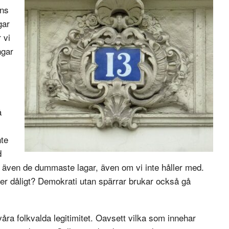
nns
gar
 vi
ngar
å
nte
d
a även de dummaste lagar, även om vi inte håller med.
ler dåligt? Demokrati utan spärrar brukar också gå
 våra folkvalda legitimitet. Oavsett vilka som innehar