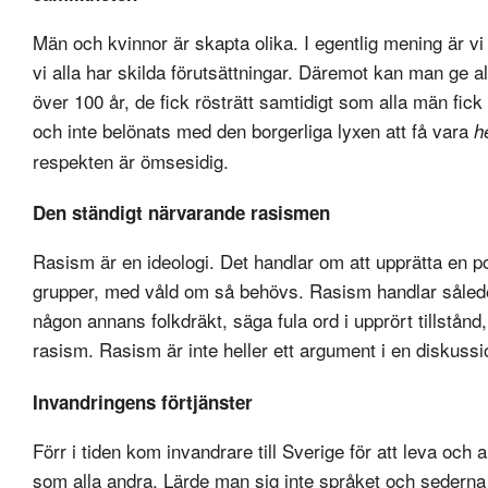
Män och kvinnor är skapta olika. I egentlig mening är vi 
vi alla har skilda förutsättningar. Däremot kan man ge alla
över 100 år, de fick rösträtt samtidigt som alla män fick
och inte belönats med den borgerliga lyxen att få vara
h
respekten är ömsesidig.
Den ständigt närvarande rasismen
Rasism är en ideologi. Det handlar om att upprätta en pol
grupper, med våld om så behövs. Rasism handlar således
någon annans folkdräkt, säga fula ord i upprört tillstånd, 
rasism. Rasism är inte heller ett argument i en diskussi
Invandringens förtjänster
Förr i tiden kom invandrare till Sverige för att leva och
som alla andra. Lärde man sig inte språket och sederna