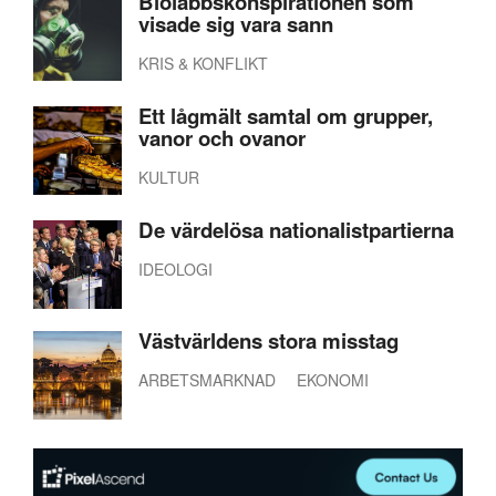
Biolabbskonspirationen som
visade sig vara sann
KRIS & KONFLIKT
Ett lågmält samtal om grupper,
vanor och ovanor
KULTUR
De värdelösa nationalistpartierna
IDEOLOGI
Västvärldens stora misstag
ARBETSMARKNAD
EKONOMI