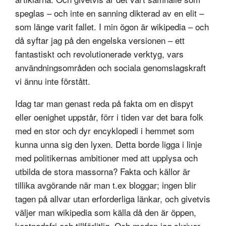
speglas – och inte en sanning dikterad av en elit –
som länge varit fallet. I min ögon är wikipedia – och
då syftar jag på den engelska versionen – ett
fantastiskt och revolutionerade verktyg, vars
användningsområden och sociala genomslagskraft
vi ännu inte förstått.
Idag tar man genast reda på fakta om en dispyt
eller oenighet uppstår, förr i tiden var det bara folk
med en stor och dyr encyklopedi i hemmet som
kunna unna sig den lyxen. Detta borde ligga i linje
med politikernas ambitioner med att upplysa och
utbilda de stora massorna? Fakta och källor är
tillika avgörande när man t.ex bloggar; ingen blir
tagen på allvar utan erforderliga länkar, och givetvis
väljer man wikipedia som källa då den är öppen,
kostnadsfri och tillförlitlig. Och medan jag skriver