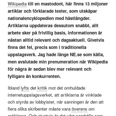
Wikipedia
till en mastodont, här finns 13 miljoner
artiklar och förklarade texter, som utskåpar
nationalencyklopedien med hästlängder.
Artiklarna uppdateras dessutom snabbt, allt
arbete sker på frivillig basis, informationen är
nästan alltid relevant och dagsaktuell. Givetvis
finns det fel, precis som i traditionella
uppslagsverk. Jag hade länge NE.se som källa,
men avslutade min prenumeration när Wikipedia
för några år sedan blev mer relevant och
fylligare än konkurrenten.
Ibland
lyfts
det
kritik
mot det omhuldade
internetuppslagsverket, att artiklarna är vinklade
och styrda av lobbyister, när sanningen är den att
flera olika skribenter måste vara
överens
om
artiklarna. Och givetvis är det vårt samhälle som