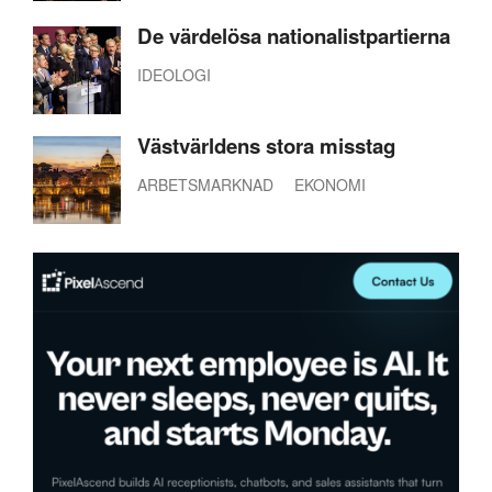
De värdelösa nationalistpartierna
IDEOLOGI
Västvärldens stora misstag
ARBETSMARKNAD
EKONOMI