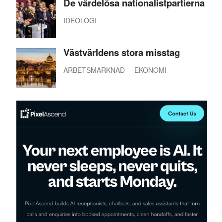
De värdelösa nationalistpartierna
IDEOLOGI
Västvärldens stora misstag
ARBETSMARKNAD
EKONOMI