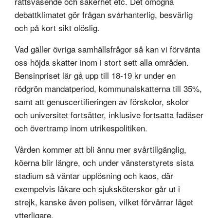
rättsväsende och säkerhet etc. Det omogna
debattklimatet gör frågan svårhanterlig, besvärlig
och på kort sikt olöslig.
Vad gäller övriga samhällsfrågor så kan vi förvänta
oss höjda skatter inom i stort sett alla områden.
Bensinpriset lär gå upp till 18-19 kr under en
rödgrön mandatperiod, kommunalskatterna till 35%,
samt att genuscertifieringen av förskolor, skolor
och universitet fortsätter, inklusive fortsatta fadäser
och övertramp inom utrikespolitiken.
Vården kommer att bli ännu mer svårtillgänglig,
köerna blir längre, och under vänsterstyrets sista
stadium så väntar upplösning och kaos, där
exempelvis läkare och sjuksköterskor går ut i
strejk, kanske även polisen, vilket förvärrar läget
ytterligare.