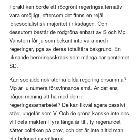
I praktiken borde ett rödgrönt regeringsalternativ
vara omöjligt, eftersom det finns en rejäl
ickesocialistisk majoritet i riksdagen. Och
dessutom består de rödgröna enbart av S och Mp.
Vänstern får ju som bekant inte vara med i
regeringar, pga av deras totalitära bakgrund. En
liknande beröringsskräck som många har gentemot
SD.
Kan socialdemokraterna bilda regering ensamma?
Mp är ju numera försvinnande små. Är det ens
någon mening att ha med dem i
regeringssamarbetet? De kan likväl agera passivt
stöd, ungefär som V. Och de gröna kanske inte ens
vill dela makten i fyra långa år till, ty regerandet
sätter politiken på prov, och det är inte alltid man
blir belönad av väljarna.