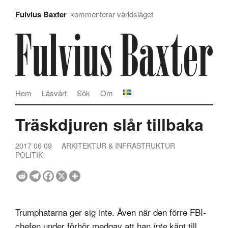
Fulvius Baxter
kommenterar världsläget
Hem
Läsvärt
Sök
Om
Träskdjuren slår tillbaka
2017 06 09
ARKITEKTUR & INFRASTRUKTUR
POLITIK
Trumphatarna ger sig inte. Även när den förre FBI-
chefen under förhör medgav att han
känt till
inte