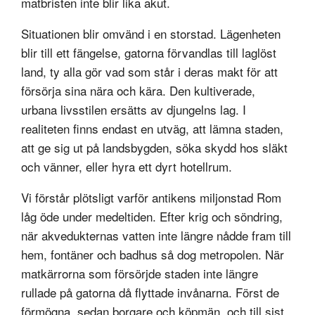
matbristen inte blir lika akut.
Situationen blir omvänd i en storstad. Lägenheten
blir till ett fängelse, gatorna förvandlas till laglöst
land, ty alla gör vad som står i deras makt för att
försörja sina nära och kära. Den kultiverade,
urbana livsstilen ersätts av djungelns lag. I
realiteten finns endast en utväg, att lämna staden,
att ge sig ut på landsbygden, söka skydd hos släkt
och vänner, eller hyra ett dyrt hotellrum.
Vi förstår plötsligt varför antikens miljonstad Rom
låg öde under medeltiden. Efter krig och söndring,
när akvedukternas vatten inte längre nådde fram till
hem, fontäner och badhus så dog metropolen. När
matkärrorna som försörjde staden inte längre
rullade på gatorna då flyttade invånarna. Först de
förmögna, sedan borgare och köpmän, och till sist