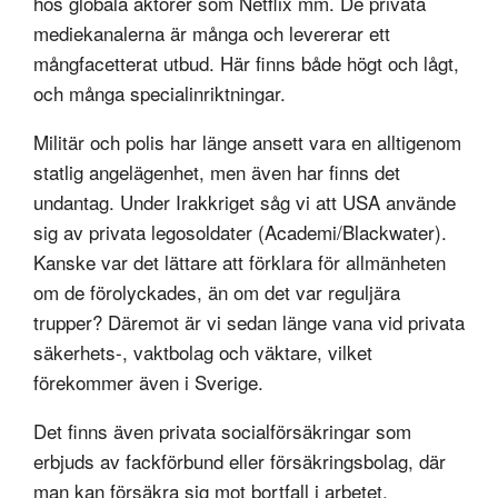
hos globala aktörer som Netflix mm. De privata
mediekanalerna är många och levererar ett
mångfacetterat utbud. Här finns både högt och lågt,
och många specialinriktningar.
Militär och polis har länge ansett vara en alltigenom
statlig angelägenhet, men även har finns det
undantag. Under Irakkriget såg vi att USA använde
sig av privata legosoldater (Academi/Blackwater).
Kanske var det lättare att förklara för allmänheten
om de förolyckades, än om det var reguljära
trupper? Däremot är vi sedan länge vana vid privata
säkerhets-, vaktbolag och väktare, vilket
förekommer även i Sverige.
Det finns även privata socialförsäkringar som
erbjuds av fackförbund eller försäkringsbolag, där
man kan försäkra sig mot bortfall i arbetet,