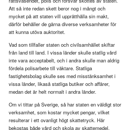
rättsväsendet, polis och försvar sköttes av staten.
Att så inte redan skett beror nog i mångt och
mycket på att staten vill upprätthålla sin makt,
därför behåller de gärna diverse verksamheter för
att kunna utöva auktoritet.
Vad som tillfaller staten och civilsamhället skiftar
från land till land. I vissa länder skulle statlig vård
inte vara acceptabelt, och i andra skulle man aldrig
fördela polisarbete till väktare. Statliga
fastighetsbolag skulle ses med misstänksamhet i
vissa länder, likaså statliga butiker och affärer,
medan det är helt normalt i andra länder.
Om vi tittar på Sverige, så har staten en väldigt stor
verksamhet, som kostar mycket pengar, vilket
resulterar i ett ovanligt högt skattetryck. Här
bekostas både vård och skola av skattemedel,