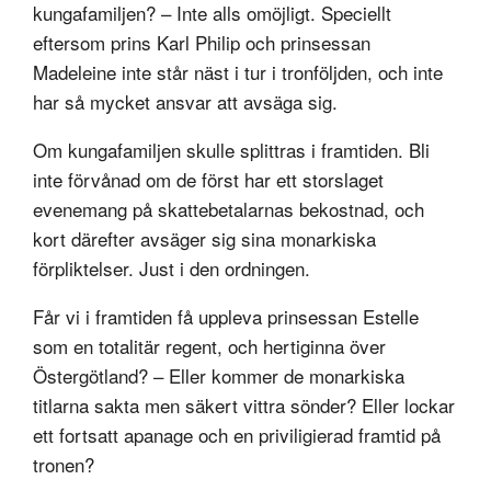
kungafamiljen? – Inte alls omöjligt. Speciellt
eftersom prins Karl Philip och prinsessan
Madeleine inte står näst i tur i tronföljden, och inte
har så mycket ansvar att avsäga sig.
Om kungafamiljen skulle splittras i framtiden. Bli
inte förvånad om de först har ett storslaget
evenemang på skattebetalarnas bekostnad, och
kort därefter avsäger sig sina monarkiska
förpliktelser. Just i den ordningen.
Får vi i framtiden få uppleva prinsessan Estelle
som en totalitär regent, och hertiginna över
Östergötland? – Eller kommer de monarkiska
titlarna sakta men säkert vittra sönder? Eller lockar
ett fortsatt apanage och en priviligierad framtid på
tronen?