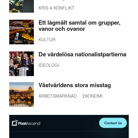
KRIS & KONFLIKT
Ett lågmält samtal om grupper,
vanor och ovanor
KULTUR
De värdelösa nationalistpartierna
IDEOLOGI
Västvärldens stora misstag
ARBETSMARKNAD
EKONOMI