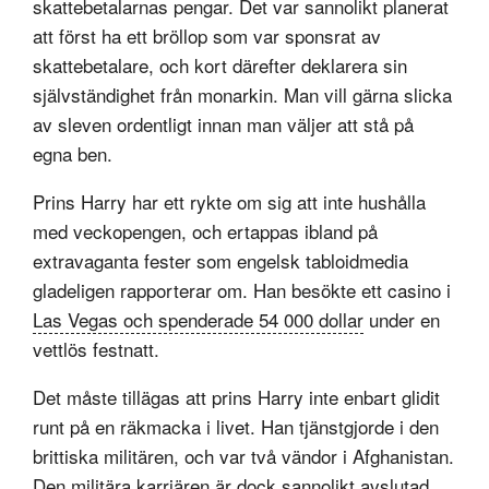
skattebetalarnas pengar. Det var sannolikt planerat
att först ha ett bröllop som var sponsrat av
skattebetalare, och kort därefter deklarera sin
självständighet från monarkin. Man vill gärna slicka
av sleven ordentligt innan man väljer att stå på
egna ben.
Prins Harry har ett rykte om sig att inte hushålla
med veckopengen, och ertappas ibland på
extravaganta fester som engelsk tabloidmedia
gladeligen rapporterar om. Han besökte ett casino i
Las Vegas och spenderade 54 000 dollar
under en
vettlös festnatt.
Det måste tillägas att prins Harry inte enbart glidit
runt på en räkmacka i livet. Han tjänstgjorde i den
brittiska militären, och var två vändor i Afghanistan.
Den militära karriären är dock sannolikt avslutad.