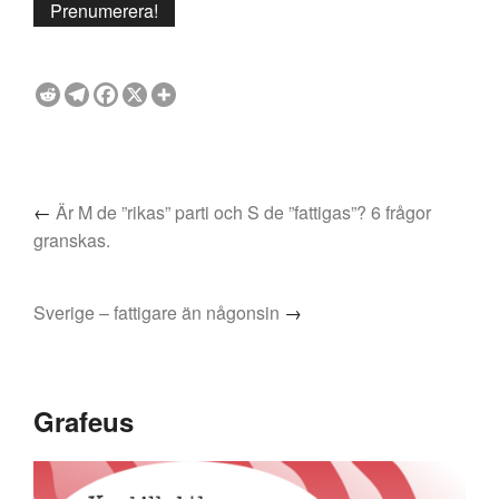
←
Är M de ”rikas” parti och S de ”fattigas”? 6 frågor
granskas.
Sverige – fattigare än någonsin
→
Grafeus