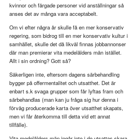
kvinnor och färgade personer vid anställningar så
anses det av många vara acceptabelt.
Om vi efter några år skulle få en mer konservativ
regering, som bidrog till en mer konservativ kultur i
samhället, skulle det då likväl finnas jobbannonser
där man premierar vita medelålders män istället.
Allt i sin ordning? Gott så?
Säkerligen inte, eftersom dagens särbehandling
bygger på offermentalitet och utsatthet. Det är
enbart s.k svaga grupper som får lyftas fram och
särbehandlas (man kan ju fråga sig hur denna i
förväg producerade karta över utsatthet skapats,
men vi får återkomma till detta vid ett annat
tillfälle).
Vita medelålders män ingår inte i de utsattas skara,