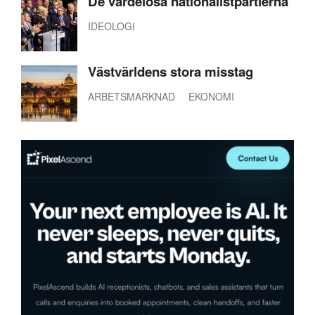
De värdelösa nationalistpartierna
IDEOLOGI
Västvärldens stora misstag
ARBETSMARKNAD
EKONOMI