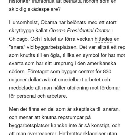
historiker framförallt att betrakta honom som en
skicklig skådespelare?
Hursomhelst, Obama har belönats med ett stort
skrytbygge kallat
i
Obama Presidential Center
Chicago. Och i slutet av förra veckan
hittades
en
”snara” vid byggarbetsplatsen. Det var alltså ett rep
som knutits till en ögla, tillika en symbol för hat mot
svarta som har sitt ursprung i den amerikanska
södern. Företaget som bygger centret för 830
miljoner dollar avbröt omedelbart arbetet och
meddelade att man håller utbildning mot fördomar
för personal och arbetare.
Men det finns en del som är skeptiska till snaran,
och menar att knutna repstumpar på
byggarbetsplatser kanske inte är så konstigt, och
att man överreagerar. Hatbrottsanklagelser utan