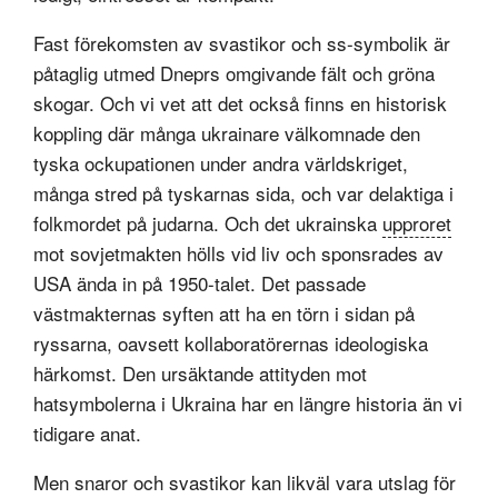
Fast förekomsten av svastikor och ss-symbolik är
påtaglig utmed Dneprs omgivande fält och gröna
skogar. Och vi vet att det också finns en historisk
koppling där många ukrainare välkomnade den
tyska ockupationen under andra världskriget,
många stred på tyskarnas sida, och var delaktiga i
folkmordet på judarna. Och det ukrainska
upproret
mot sovjetmakten hölls vid liv och sponsrades av
USA ända in på 1950-talet. Det passade
västmakternas syften att ha en törn i sidan på
ryssarna, oavsett kollaboratörernas ideologiska
härkomst. Den ursäktande attityden mot
hatsymbolerna i Ukraina har en längre historia än vi
tidigare anat.
Men snaror och svastikor kan likväl vara utslag för