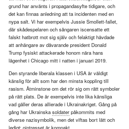
grund har använts i propagandasyfte tidigare, och
det kan finnas anledning att ta incidenten med en
nypa salt. Vi har exempelvis Jussie Smollett-fallet,
där skådespelaren och sångaren iscensatte ett
falskt hatbrott mot sig själv och felaktigt hävdade
att anhängare av dåvarande president Donald
Trump fysiskt attackerade honom nära hans
lägenhet i Chicago mitt i natten i januari 2019.
Den styrande liberala klassen i USA är väldigt
känslig för allt som har den minsta koppling till
rasism. Åtminstone om det rör sig om rätt symboler
på rätt plats. De är exempelvis inte lika känsliga
vad gäller deras allierade i Ukrainakriget. Gång på
gång har Ukrainska
soldater
påkommits med
diverse nazisymbolik, men det viftas bort lätt och
ledigt; ointresset är kompakt.