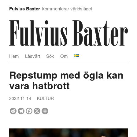
Fulvius Baxter
kommenterar världsläget
Hem
Läsvärt
Sök
Om
Repstump med ögla kan
vara hatbrott
2022 11 14
KULTUR