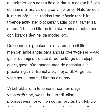
minoriteter, och dessa ädla vildar ska också hjälpas
och jämställas, vare sig de vill eller ej. Naturen och
klimatet bör tillika räddas från människan; blint
troende aktivister blockerar vägar och tillfarter så
att de förhatliga bilarna inte ska kunna smutsa ner
och förarga den heliga moder jord.
De gömmer sig bakom relativism och nihilism –
men det anbelangar bara andras övertygelser – vad
gäller den egna tron så är de renläriga och djupt
övertygade, ofta matade med de dagsaktuella
predikningarna: trumphatet, Floyd, BLM, genus,
vaccinet, klimatet, Ukraina osv osv.
Vi betraktar ofta fenomenet som en slags
vänsterrörelse, woke, kulturradikalism,
progressivism osv, men det är förstås helt fel. De