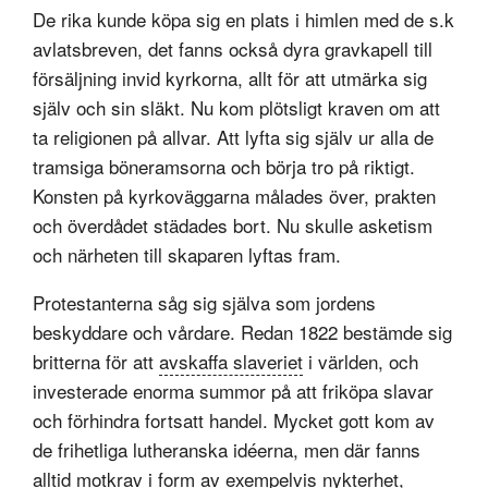
De rika kunde köpa sig en plats i himlen med de s.k
avlatsbreven, det fanns också dyra gravkapell till
försäljning invid kyrkorna, allt för att utmärka sig
själv och sin släkt. Nu kom plötsligt kraven om att
ta religionen på allvar. Att lyfta sig själv ur alla de
tramsiga böneramsorna och börja tro på riktigt.
Konsten på kyrkoväggarna målades över, prakten
och överdådet städades bort. Nu skulle asketism
och närheten till skaparen lyftas fram.
Protestanterna såg sig själva som jordens
beskyddare och vårdare. Redan 1822 bestämde sig
britterna för att
avskaffa slaveriet
i världen, och
investerade enorma summor på att friköpa slavar
och förhindra fortsatt handel. Mycket gott kom av
de frihetliga lutheranska idéerna, men där fanns
alltid motkrav i form av exempelvis nykterhet,