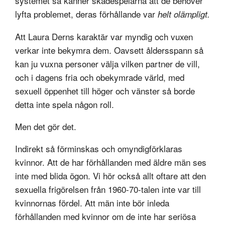
systemet så känner skådespelarna att de behöver
lyfta problemet, deras förhållande var
helt olämpligt.
Att Laura Derns karaktär var myndig och vuxen
verkar inte bekymra dem. Oavsett åldersspann så
kan ju vuxna personer välja vilken partner de vill,
och i dagens fria och obekymrade värld, med
sexuell öppenhet till höger och vänster så borde
detta inte spela någon roll.
Men det gör det.
Indirekt så förminskas och omyndigförklaras
kvinnor. Att de har förhållanden med äldre män ses
inte med blida ögon. Vi hör också allt oftare att den
sexuella frigörelsen från 1960-70-talen inte var till
kvinnornas fördel. Att män inte bör inleda
förhållanden med kvinnor om de inte har seriösa