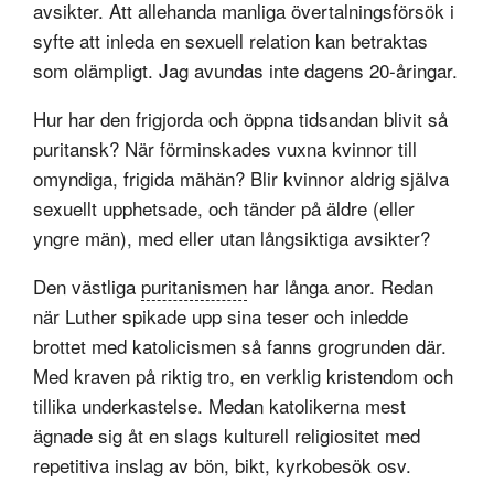
avsikter. Att allehanda manliga övertalningsförsök i
syfte att inleda en sexuell relation kan betraktas
som olämpligt. Jag avundas inte dagens 20-åringar.
Hur har den frigjorda och öppna tidsandan blivit så
puritansk? När förminskades vuxna kvinnor till
omyndiga, frigida mähän? Blir kvinnor aldrig själva
sexuellt upphetsade, och tänder på äldre (eller
yngre män), med eller utan långsiktiga avsikter?
Den västliga
puritanismen
har långa anor. Redan
när Luther spikade upp sina teser och inledde
brottet med katolicismen så fanns grogrunden där.
Med kraven på riktig tro, en verklig kristendom och
tillika underkastelse. Medan katolikerna mest
ägnade sig åt en slags kulturell religiositet med
repetitiva inslag av bön, bikt, kyrkobesök osv.