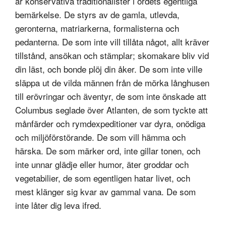
är konservativa traditionalister i ordets egentliga
bemärkelse. De styrs av de gamla, utlevda,
geronterna, matriarkerna, formalisterna och
pedanterna. De som inte vill tillåta något, allt kräver
tillstånd, ansökan och stämplar; skomakare bliv vid
din läst, och bonde plöj din åker. De som inte ville
släppa ut de vilda männen från de mörka långhusen
till erövringar och äventyr, de som inte önskade att
Columbus seglade över Atlanten, de som tyckte att
månfärder och rymdexpeditioner var dyra, onödiga
och miljöförstörande. De som vill hämma och
härska. De som märker ord, inte gillar tonen, och
inte unnar glädje eller humor, äter groddar och
vegetabilier, de som egentligen hatar livet, och
mest klänger sig kvar av gammal vana. De som
inte låter dig leva ifred.