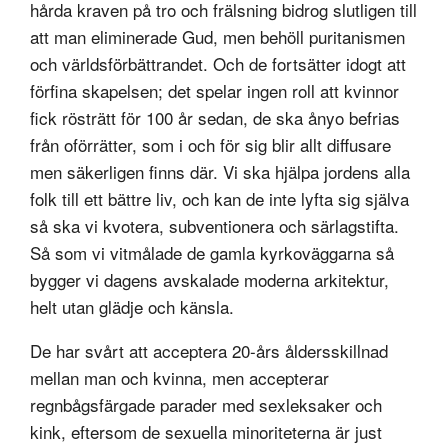
hårda kraven på tro och frälsning bidrog slutligen till
att man eliminerade Gud, men behöll puritanismen
och världsförbättrandet. Och de fortsätter idogt att
förfina skapelsen; det spelar ingen roll att kvinnor
fick rösträtt för 100 år sedan, de ska ånyo befrias
från oförrätter, som i och för sig blir allt diffusare
men säkerligen finns där. Vi ska hjälpa jordens alla
folk till ett bättre liv, och kan de inte lyfta sig själva
så ska vi kvotera, subventionera och särlagstifta.
Så som vi vitmålade de gamla kyrkoväggarna så
bygger vi dagens avskalade moderna arkitektur,
helt utan glädje och känsla.
De har svårt att acceptera 20-års åldersskillnad
mellan man och kvinna, men accepterar
regnbågsfärgade parader med sexleksaker och
kink, eftersom de sexuella minoriteterna är just