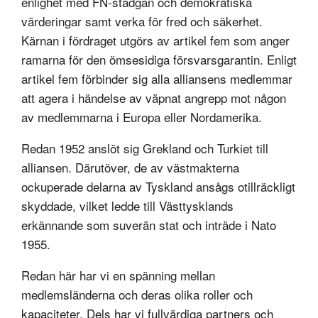
enlighet med FN-stadgan och demokratiska
värderingar samt verka för fred och säkerhet.
Kärnan i fördraget utgörs av artikel fem som anger
ramarna för den ömsesidiga försvarsgarantin. Enligt
artikel fem förbinder sig alla alliansens medlemmar
att agera i händelse av väpnat angrepp mot någon
av medlemmarna i Europa eller Nordamerika.
Redan 1952 anslöt sig Grekland och Turkiet till
alliansen. Därutöver, de av västmakterna
ockuperade delarna av Tyskland ansågs otillräckligt
skyddade, vilket ledde till Västtysklands
erkännande som suverän stat och inträde i Nato
1955.
Redan här har vi en spänning mellan
medlemsländerna och deras olika roller och
kapaciteter. Dels har vi fullvärdiga partners och