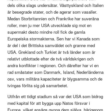
dels olika slags undersåtar. Västtyskland och Italien
är besegrade stater, och de agerar som vasaller.
Medan Storbritannien och Frankrike har suveräna
roller, men ju mer USA utvecklade sig mot en
supermakt desto mindre roll fick de gamla
Europeiska stormakterna. Sen har vi Kanada som
är del i det Brittiska samväldet och granne med
USA. Grekland och Turkiet är två länder som är
relativt utblottade efter de två världskrigen och
andra konflikter i regionen. Och därefter har vi en
rad småstater som Danmark, Island, Nederländerna
osv, vars militära kapaciteter är blygsamma och de
tvingas förlita sig på samarbetet.
Utifrån ett tidigt stadium så var det USA som bidrog
med kapital för att bygga upp Natos försvar i
Europa, vilket ansågs gynna dem själva, härigenom