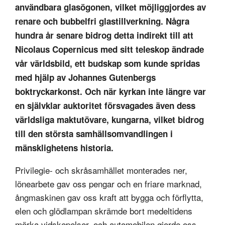
användbara glasögonen, vilket möjliggjordes av
renare och bubbelfri glastillverkning. Några
hundra år senare bidrog detta indirekt till att
Nicolaus Copernicus med sitt teleskop ändrade
vår världsbild, ett budskap som kunde spridas
med hjälp av Johannes Gutenbergs
boktryckarkonst. Och när kyrkan inte längre var
en självklar auktoritet försvagades även dess
världsliga maktutövare, kungarna, vilket bidrog
till den största samhällsomvandlingen i
mänsklighetens historia.
Privilegie- och skråsamhället monterades ner,
lönearbete gav oss pengar och en friare marknad,
ångmaskinen gav oss kraft att bygga och förflytta,
elen och glödlampan skrämde bort medeltidens
mörka vidskepelser, och automobilen gjorde oss