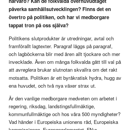
närvaro? Kan de folkvalda överhuvudtaget
påverka samhällsutvecklingen? Finns det en
övertro på politiken, och har vi medborgare
tappat tron på oss själva?
Politikens slutprodukter är utredningar, avtal och
framförallt lagtexter. Paragraf läggs på paragraf,
och lagböckerna blir med åren allt tjockare och mer
invecklade. Även om många folkvalda gått till val på
att
brukar slutnotan skvallra om det rakt
avreglera
motsatta. Politiken är ett byråkratisk hydra, hugg av
ena huvudet, och två nya växer strax ut.
Är den vanlige medborgare medveten om arbetet i
regering, riksdag, landstingsfullmäktige,
kommunfullmäktige och hos våra 500 myndigheter?
Vad händer i Europeiska unionens råd, Europeiska
kommissionen, Europaparlamentet, FN:s