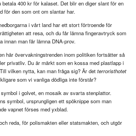
tala 400 kr för kalaset. Det blir en diger slant för en
ud för den som ont om slantar har.
edborgarna i vårt land har ett stort förtroende för
 rättigheten att resa, och du får lämna fingeravtryck som
åga innan man får lämna DNA-prov.
den här övervakningstrenden inom politiken fortsätter så
ller privatliv. Du är märkt som en kossa med plastlapp i
Till vilken nytta, kan man fråga sig? Är det
terroristhotet
ligare som vi vanliga dödliga inte förstår?
ymbol i golvet, en mosaik av svarta stenplattor.
ns symbol, ursprungligen ett spöknippe som man
nde vapnet förses med yxblad.
ch reda, för polismakten eller statsmakten, och utgör