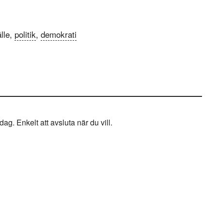
lle,
politik
,
demokrati
g. Enkelt att avsluta när du vill.