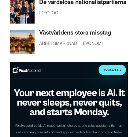
De värdelösa nationalistpartierna
IDEOLOGI
Västvärldens stora misstag
ARBETSMARKNAD
EKONOMI