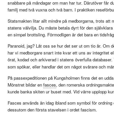
snabbare på måndagar om man har tur. Därutöver får du be
familj med två vuxna och två barn. I praktiken reseförb
Statsmakten litar allt mindre på medborgarna, trots att m
statens välvilja. Du måste betala dyrt för den självklara
en simpel brottsling. Förmodligen är det bara en tidsfr
Paranoid, jag? Låt oss se hur det ser ut om tio år. Om 
har vi medborgare snart inte kvar ett uns av integritet e
örat, kodad och arkiverad i statens överfulla databaser. 
som spökar, eller handlar det om något svårare och märk
På passexpeditionen på Kungsholmen finns det en udda s
Mönstret bildar en
fasces
, den romerska ordningsmakte
kunde banka skiten ur buset med. Vid värre upplopp ku
Fasces används än idag ibland som symbol för ordning o
dessutom den första stavelsen i ordet fascism.