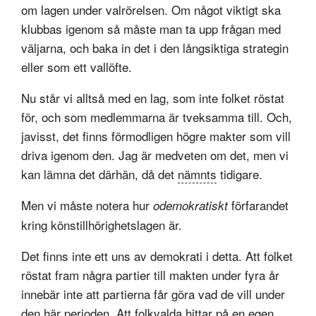
om lagen under valrörelsen. Om något viktigt ska
klubbas igenom så måste man ta upp frågan med
väljarna, och baka in det i den långsiktiga strategin
eller som ett vallöfte.
Nu står vi alltså med en lag, som inte folket röstat
för, och som medlemmarna är tveksamma till. Och,
javisst, det finns förmodligen högre makter som vill
driva igenom den. Jag är medveten om det, men vi
kan lämna det därhän, då det
nämnts
tidigare.
Men vi måste notera hur
förfarandet
odemokratiskt
kring könstillhörighetslagen är.
Det finns inte ett uns av demokrati i detta. Att folket
röstat fram några partier till makten under fyra år
innebär inte att partierna får göra vad de vill under
den här perioden. Att folkvalda hittar på en egen