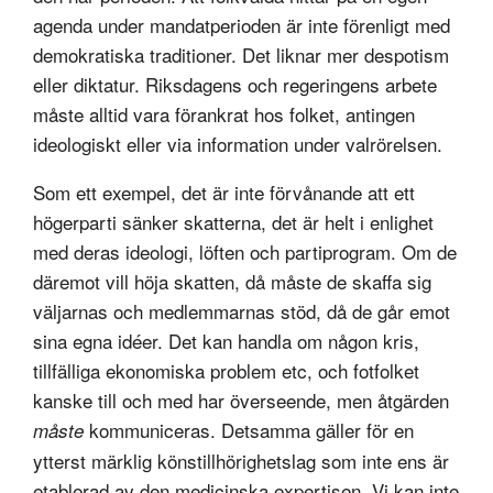
agenda under mandatperioden är inte förenligt med
demokratiska traditioner. Det liknar mer despotism
eller diktatur. Riksdagens och regeringens arbete
måste alltid vara förankrat hos folket, antingen
ideologiskt eller via information under valrörelsen.
Som ett exempel, det är inte förvånande att ett
högerparti sänker skatterna, det är helt i enlighet
med deras ideologi, löften och partiprogram. Om de
däremot vill höja skatten, då måste de skaffa sig
väljarnas och medlemmarnas stöd, då de går emot
sina egna idéer. Det kan handla om någon kris,
tillfälliga ekonomiska problem etc, och fotfolket
kanske till och med har överseende, men åtgärden
kommuniceras. Detsamma gäller för en
måste
ytterst märklig könstillhörighetslag som inte ens är
etablerad av den medicinska expertisen. Vi kan inte