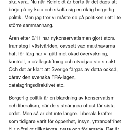
ska vara. Nu när Reinfeldt är borta är det dags att
börja på ny kula och skaffa sig en riktig borgerlig
politik. Men jag tror vi måste se på politiken i ett lite
större sammanhang.
Åren efter 9/11 har nykonservatismen gjort stora
framsteg i västvärlden, oavsett vad makthavarna
haft för färg har vi gått mot ökad övervakning,
kontroll, morallagstiftning och utvidgad statsmakt.
Och det är klart att Sverige färgas av detta också,
därav den svenska FRA-lagen,
datalagringsdirektivet etc.
Borgerlig politik är en blandning av konservatism
och liberalism, där de sistnämnda oftast får sista
ordet. Men så är det inte längre. Liberala krafter
som tidigare varit för öppenhet, insyn, yttrandefrihet
blir plötsligt tillknäppta, tysta och förlamade. Det är