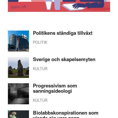
Politikens ständiga tillväxt
POLITIK
Sverige och skapelsemyten
KULTUR
Progressivism som
sanningsideologi
KULTUR
Biolabbskonspirationen som
visade sig vara sann