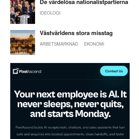
De värdelösa nationalistpartierna
IDEOLOGI
Västvärldens stora misstag
ARBETSMARKNAD
EKONOMI