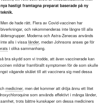
nya hastigt framtagna preparat baserade på ny
teknik.
Men de hade rätt. Flera av Covid-vaccinen har
biverkningar, och rekommenderas inte längre till alla
åldersgrupper. Moderna och Astra-Zenecas används
inte alls i vissa
länder
, medan Johnsons anses ge för
erats
i olika sammanhang.
t så bra skydd som vi trodde, att även vaccinerade kan
 Vaccinen mildrar framförallt symptomen för de som skulle
tyngst vägande skälet till att vaccinera sig med dessa
och
mediciner
, men det kommer att dröja ännu ett litet
oxychloroquine som används effektivt i många länder,
samhet, trots bättre kunskaper om dessa mediciners