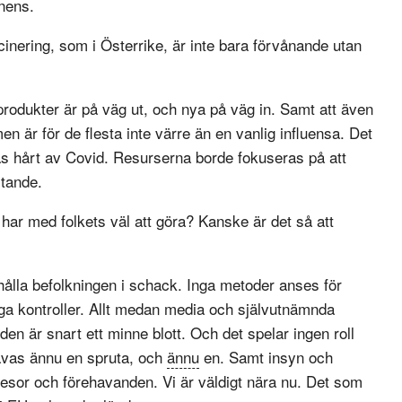
nens.
inering, som i Österrike, är inte bara förvånande utan
 produkter är på väg ut, och nya på väg in. Samt att även
 är för de flesta inte värre än en vanlig influensa. Det
bas hårt av Covid. Resurserna borde fokuseras på att
ltande.
 har med folkets väl att göra? Kanske är det så att
hålla befolkningen i schack. Inga metoder anses för
iga kontroller. Allt medan media och självutnämnda
lden är snart ett minne blott. Och det spelar ingen roll
ävas ännu en spruta, och
ännu
en. Samt insyn och
esor och förehavanden. Vi är väldigt nära nu. Det som