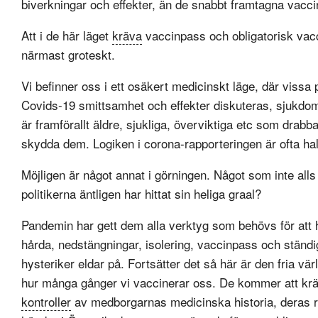
biverkningar och effekter, än de snabbt framtagna vacci
Att i de här läget
kräva
vaccinpass och obligatorisk vacc
närmast groteskt.
Vi befinner oss i ett osäkert medicinskt läge, där vissa
Covids-19 smittsamhet och effekter diskuteras, sjukdomen
är framförallt äldre, sjukliga, överviktiga etc som drab
skydda dem. Logiken i corona-rapporteringen är ofta ha
Möjligen är något annat i görningen. Något som inte alls
politikerna äntligen har hittat sin heliga graal?
Pandemin har gett dem alla verktyg som behövs för att 
hårda, nedstängningar, isolering, vaccinpass och ständ
hysteriker eldar på. Fortsätter det så här är den fria vär
hur många gånger vi vaccinerar oss. De kommer att kr
kontroller
av medborgarnas medicinska historia, deras r