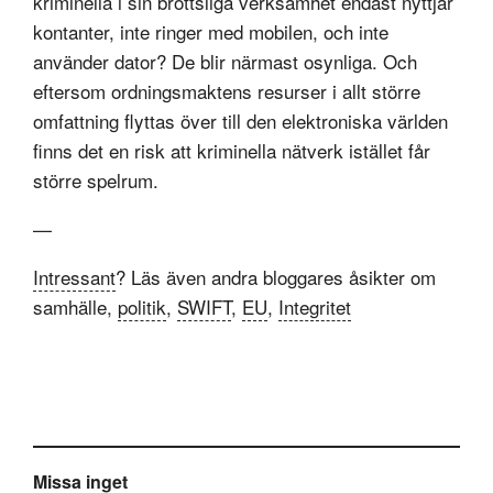
kriminella i sin brottsliga verksamhet endast nyttjar
kontanter, inte ringer med mobilen, och inte
använder dator? De blir närmast osynliga. Och
eftersom ordningsmaktens resurser i allt större
omfattning flyttas över till den elektroniska världen
finns det en risk att kriminella nätverk istället får
större spelrum.
—
Intressant
? Läs även andra bloggares åsikter om
samhälle,
politik
,
SWIFT
,
EU
,
Integritet
Missa inget