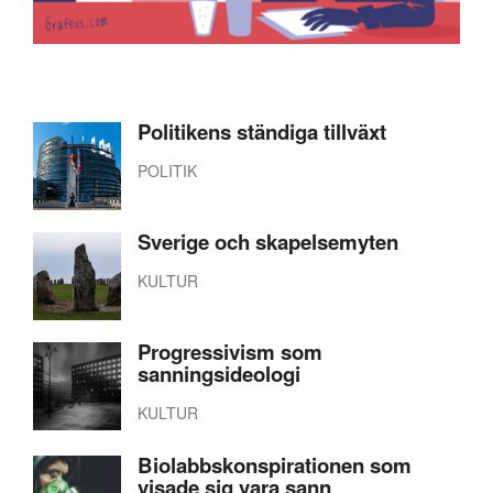
Politikens ständiga tillväxt
POLITIK
Sverige och skapelsemyten
KULTUR
Progressivism som
sanningsideologi
KULTUR
Biolabbskonspirationen som
visade sig vara sann