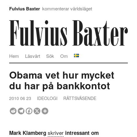
Fulvius Baxter
kommenterar världsläget
Hem
Läsvärt
Sök
Om
Obama vet hur mycket
du har på bankkontot
2010 06 23
IDEOLOGI
RÄTTSVÄSENDE
skriver
Mark Klamberg
intressant om