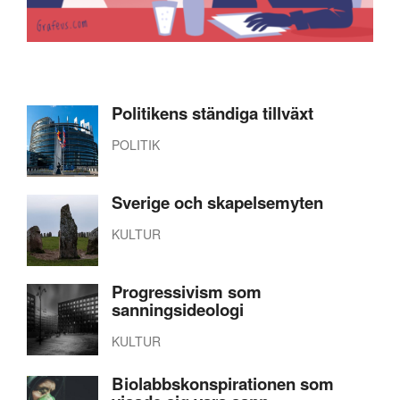
Politikens ständiga tillväxt
POLITIK
Sverige och skapelsemyten
KULTUR
Progressivism som
sanningsideologi
KULTUR
Biolabbskonspirationen som