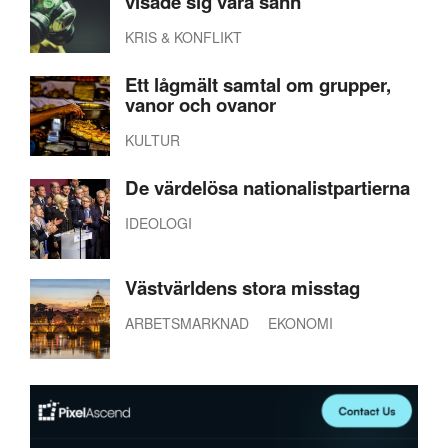
visade sig vara sann
KRIS & KONFLIKT
Ett lågmält samtal om grupper,
vanor och ovanor
KULTUR
De värdelösa nationalistpartierna
IDEOLOGI
Västvärldens stora misstag
ARBETSMARKNAD
EKONOMI