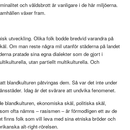
riminalitet och våldsbrott är vanligare i de här miljöerna.
 samhällen växer fram.
nisk utveckling. Olika folk bodde bredvid varandra på
 skäl. Om man reste några mil utanför städerna på landet
derna pratade sina egna dialekter som de gjort i
ikulturella, utan partiellt multikulturella. Och
 att blandkulturen påtvingas dem. Så var det inte under
sstäder. Idag är det svårare att undvika fenomenet.
ade blandkulturen, ekonomiska skäl, politiska skäl,
äl som ofta nämns – rasismen – är förmodligen ett av de
 finns folk som vill leva med sina etniska bröder och
ikanska alt-right-rörelsen.