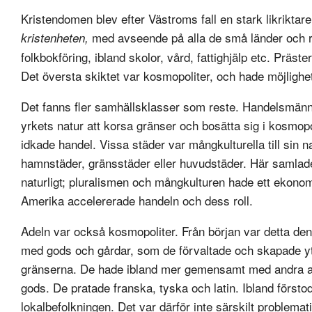
Kristendomen blev efter Västroms fall en stark likrikta
med avseende på alla de små länder och r
kristenheten,
folkbokföring, ibland skolor, vård, fattighjälp etc. Präst
Det översta skiktet var kosmopoliter, och hade möjlighete
Det fanns fler samhällsklasser som reste. Handelsmänne
yrkets natur att korsa gränser och bosätta sig i kosmopo
idkade handel. Vissa städer var mångkulturella till sin n
hamnstäder, gränsstäder eller huvudstäder. Här samlades
naturligt; pluralismen och mångkulturen hade ett ekonomi
Amerika accelererade handeln och dess roll.
Adeln var också kosmopoliter. Från början var detta de
med gods och gårdar, som de förvaltade och skapade ytte
gränserna. De hade ibland mer gemensamt med andra ade
gods. De pratade franska, tyska och latin. Ibland först
lokalbefolkningen. Det var därför inte särskilt problemat