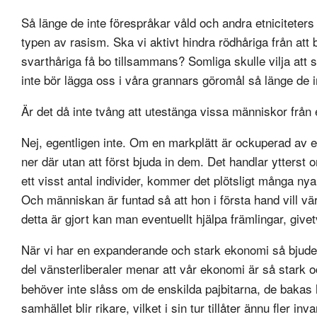
Så länge de inte förespråkar våld och andra etniciteters
typen av rasism. Ska vi aktivt hindra rödhåriga från att
svarthåriga få bo tillsammans? Somliga skulle vilja att s
inte bör lägga oss i våra grannars göromål så länge de in
Är det då inte tvång att utestänga vissa människor frå
Nej, egentligen inte. Om en markplätt är ockuperad av e
ner där utan att först bjuda in dem. Det handlar ytterst
ett visst antal individer, kommer det plötsligt många n
Och människan är funtad så att hon i första hand vill vä
detta är gjort kan man eventuellt hjälpa främlingar, givet
När vi har en expanderande och stark ekonomi så bjuder v
del vänsterliberaler menar att vår ekonomi är så stark o
behöver inte slåss om de enskilda pajbitarna, de bakas 
samhället blir rikare, vilket i sin tur tillåter ännu fler inv