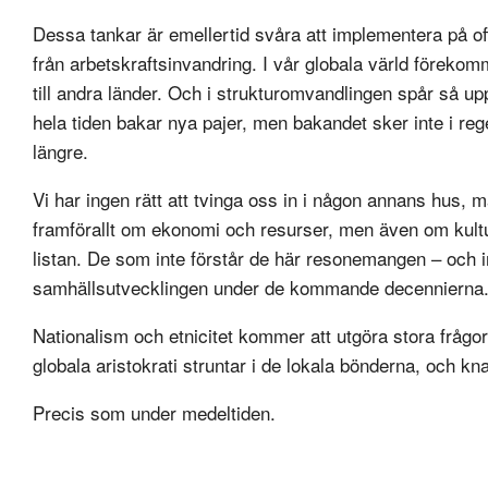
Dessa tankar är emellertid svåra att implementera på offe
från arbetskraftsinvandring. I vår globala värld förekomm
till andra länder. Och i strukturomvandlingen spår så u
hela tiden bakar nya pajer, men bakandet sker inte i reg
längre.
Vi har ingen rätt att tvinga oss in i någon annans hus, m
framförallt om ekonomi och resurser, men även om kultu
listan. De som inte förstår de här resonemangen – och i
samhällsutvecklingen under de kommande decennierna
Nationalism och etnicitet kommer att utgöra stora frågor
globala aristokrati struntar i de lokala bönderna, och kn
Precis som under medeltiden.