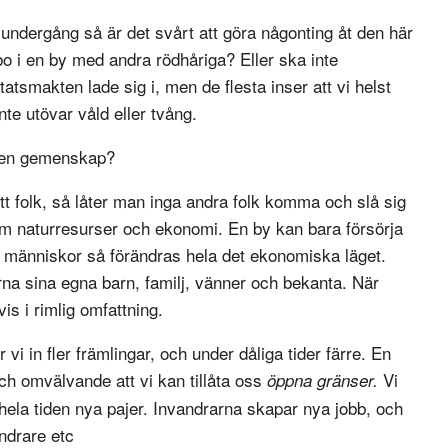
 undergång så är det svårt att göra någonting åt den här
 bo i en by med andra rödhåriga? Eller ska inte
tatsmakten lade sig i, men de flesta inser att vi helst
te utövar våld eller tvång.
n en gemenskap?
tt folk, så låter man inga andra folk komma och slå sig
 om naturresurser och ekonomi. En by kan bara försörja
ya människor så förändras hela det ekonomiska läget.
rna sina egna barn, familj, vänner och bekanta. När
vis i rimlig omfattning.
i in fler främlingar, och under dåliga tider färre. En
ch omvälvande att vi kan tillåta oss
Vi
öppna gränser.
hela tiden nya pajer. Invandrarna skapar nya jobb, och
andrare etc