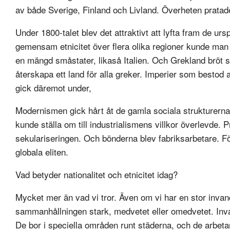
av både Sverige, Finland och Livland. Överheten pratade
Under 1800-talet blev det attraktivt att lyfta fram de ur
gemensam etnicitet över flera olika regioner kunde man
en mängd småstater, likaså Italien. Och Grekland bröt s
återskapa ett land för alla greker. Imperier som bestod 
gick däremot under,
Modernismen gick hårt åt de gamla sociala strukturerna.
kunde ställa om till industrialismens villkor överlevde.
sekulariseringen. Och bönderna blev fabriksarbetare. F
globala eliten.
Vad betyder nationalitet och etnicitet idag?
Mycket mer än vad vi tror. Även om vi har en stor invand
sammanhållningen stark, medvetet eller omedvetet. Invan
De bor i speciella områden runt städerna, och de arbetar