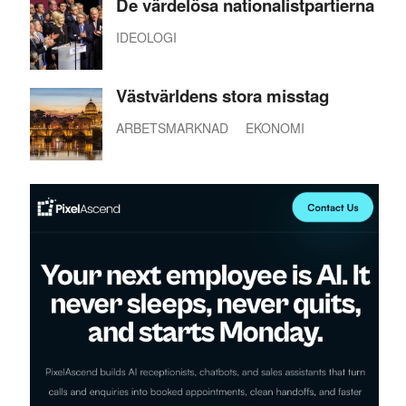
De värdelösa nationalistpartierna
IDEOLOGI
Västvärldens stora misstag
ARBETSMARKNAD
EKONOMI