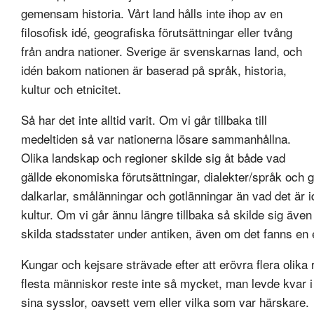
gemensam historia. Vårt land hålls inte ihop av en
filosofisk idé, geografiska förutsättningar eller tvång
från andra nationer. Sverige är svenskarnas land, och
idén bakom nationen är baserad på språk, historia,
kultur och etnicitet.
Så har det inte alltid varit. Om vi går tillbaka till
medeltiden så var nationerna lösare sammanhållna.
Olika landskap och regioner skilde sig åt både vad
gällde ekonomiska förutsättningar, dialekter/språk och ge
dalkarlar, smålänningar och gotlänningar än vad det är i
kultur. Om vi går ännu längre tillbaka så skilde sig äve
skilda stadsstater under antiken, även om det fanns en
Kungar och kejsare strävade efter att erövra flera oli
flesta människor reste inte så mycket, man levde kvar i
sina sysslor, oavsett vem eller vilka som var härskare.