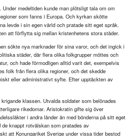
re. Under medeltiden kunde man plötsligt tala om om
egioner som fanns i Europa. Och kyrkan skötte
erna levde i sin egen värld och pratade sitt eget språk.
n att förflytta sig mellan kristenhetens stora städer.
n sökte nya marknader för sina varor, och det ingick i
litiska städer, där flera olika folkgrupper möttes och
atur, och hade förmodligen alltid varit det, exempelvis
 folk från flera olika regioner, och det skedde
skt eller administrativt syfte. Efter upptäckten av
n krigande klassen. Utvalda soldater som belönades
rligare rikedomar. Aristokratin gifte sig över
lssläkter i andra länder än med bönderna på sitt eget
od de knappt rotvälskan som pratades av
iskt att Konungariket Sverige under vissa tider bestod