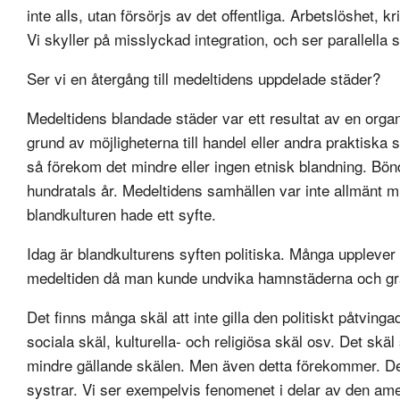
inte alls, utan försörjs av det offentliga. Arbetslöshet, k
Vi skyller på misslyckad integration, och ser parallella
Ser vi en återgång till medeltidens uppdelade städer?
Medeltidens blandade städer var ett resultat av en orga
grund av möjligheterna till handel eller andra praktiska
så förekom det mindre eller ingen etnisk blandning. Bön
hundratals år. Medeltidens samhällen var inte allmänt mult
blandkulturen hade ett syfte.
Idag är blandkulturens syften politiska. Många upplever
medeltiden då man kunde undvika hamnstäderna och grän
Det finns många skäl att inte gilla den politiskt påtving
sociala skäl, kulturella- och religiösa skäl osv. Det sk
mindre gällande skälen. Men även detta förekommer. Det
systrar. Vi ser exempelvis fenomenet i delar av den amer