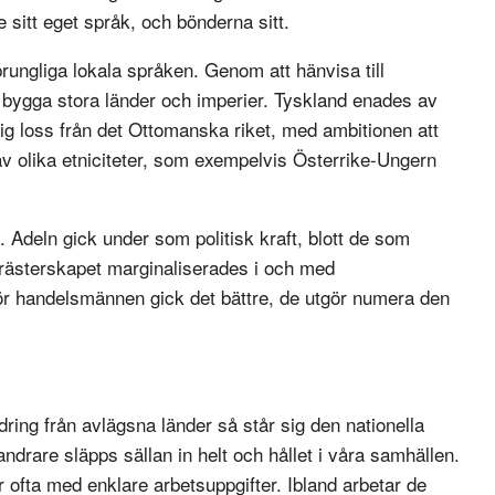
 sitt eget språk, och bönderna sitt.
sprungliga lokala språken. Genom att hänvisa till
 bygga stora länder och imperier. Tyskland enades av
ig loss från det Ottomanska riket, med ambitionen att
av olika etniciteter, som exempelvis Österrike-Ungern
 Adeln gick under som politisk kraft, blott de som
 Prästerskapet marginaliserades i och med
ör handelsmännen gick det bättre, de utgör numera den
ring från avlägsna länder så står sig den nationella
drare släpps sällan in helt och hållet i våra samhällen.
 ofta med enklare arbetsuppgifter. Ibland arbetar de