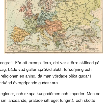
ografi. För att exemplifiera, det var större skillnad på
dag, både vad gäller språk/dialekt, försörjning och
n religionen en aning, då man vördade olika gudar i
 erkänd övergripande gudaskara.
ka regioner, och skapa kungadömen och imperier. Men de
 sin landsände, pratade sitt eget tungmål och skötte