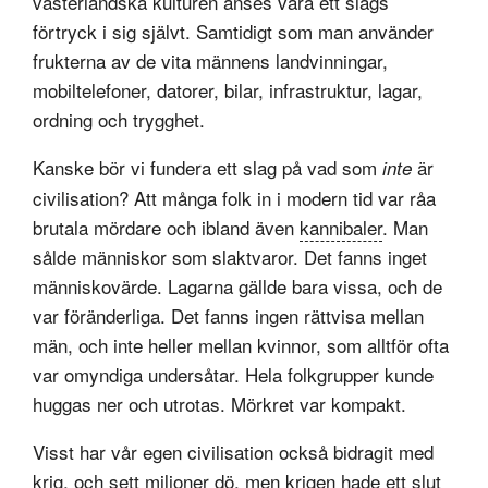
västerländska kulturen anses vara ett slags
förtryck i sig självt. Samtidigt som man använder
frukterna av de vita männens landvinningar,
mobiltelefoner, datorer, bilar, infrastruktur, lagar,
ordning och trygghet.
Kanske bör vi fundera ett slag på vad som
är
inte
civilisation? Att många folk in i modern tid var råa
brutala mördare och ibland även
kannibaler
. Man
sålde människor som slaktvaror. Det fanns inget
människovärde. Lagarna gällde bara vissa, och de
var föränderliga. Det fanns ingen rättvisa mellan
män, och inte heller mellan kvinnor, som alltför ofta
var omyndiga undersåtar. Hela folkgrupper kunde
huggas ner och utrotas. Mörkret var kompakt.
Visst har vår egen civilisation också bidragit med
krig, och sett miljoner dö, men krigen hade ett slut