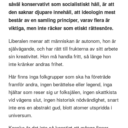
såväl konservativt som socialistiskt håll, är att
den saknar djupare innehåll, att ideologin mest
består av en samling principer, varav flera är
viktiga, men inte räcker som etiskt rättesnöre.
Liberalen menar att människan är autonom, hon är
självägande, och har rätt till frukterna av sitt arbete
sin kreativitet. Hon må handla fritt, så länge hon
inte kränker andras frihet.
Här finns inga folkgrupper som ska ha företräde
framför andra, ingen berättelse eller legend, inga
hjältar som reser sig ur folksjälen, ingen skattkista
vid vägens slut, ingen historisk nödvändighet, snart
inte ens en abstrakt gud, blott atomer utspridda i
universum.
Kanske är det inte så konstigt att många finner