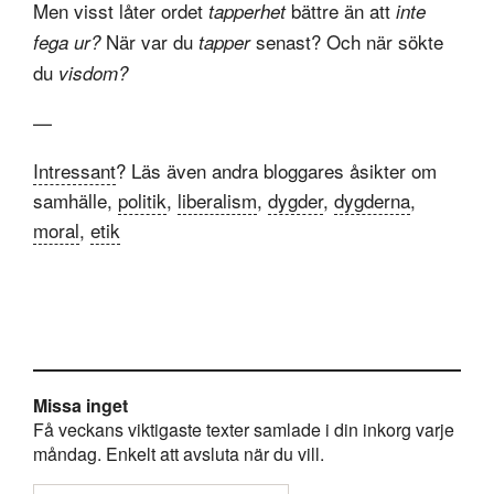
Men visst låter ordet
bättre än att
tapperhet
inte
När var du
senast? Och när sökte
fega ur?
tapper
du
visdom?
—
Intressant
? Läs även andra bloggares åsikter om
samhälle,
politik
,
liberalism
,
dygder
,
dygderna
,
moral
,
etik
Missa inget
Få veckans viktigaste texter samlade i din inkorg varje
måndag. Enkelt att avsluta när du vill.