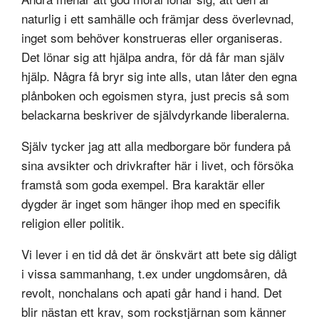
naturlig i ett samhälle och främjar dess överlevnad,
inget som behöver konstrueras eller organiseras.
Det lönar sig att hjälpa andra, för då får man själv
hjälp. Några få bryr sig inte alls, utan låter den egna
plånboken och egoismen styra, just precis så som
belackarna beskriver de självdyrkande liberalerna.
Själv tycker jag att alla medborgare bör fundera på
sina avsikter och drivkrafter här i livet, och försöka
framstå som goda exempel. Bra karaktär eller
dygder är inget som hänger ihop med en specifik
religion eller politik.
Vi lever i en tid då det är önskvärt att bete sig dåligt
i vissa sammanhang, t.ex under ungdomsåren, då
revolt, nonchalans och apati går hand i hand. Det
blir nästan ett krav, som rockstjärnan som känner