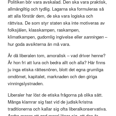
Politiken bör vara avskalad. Den ska vara praktisk,
allmängiltig och tydlig. Lagarna ska formuleras så
att alla förstår dem, de ska vara logiska och
rättvisa. De som styr staten ska inte motiveras av
folksjälen, klasskampen, raskampen,
klimatkampen, gudomlig ingivelse eller
–
sanningen
hur goda avsikterna än må vara.
Är då liberalen tom, amoralisk – vad driver henne?
Är hon fri att lura och bedra allt och alla? Här finns
ju inga etiska rättesnören, blott det egna grumliga
omdömet, kapitalet, marknaden och den giriga
vinningslystnaden.
Liberaler har löst de etiska frågorna på olika sätt.
Många klamrar sig fast vid de judisk/kristna
traditionerna och kallar sig ofta liberalkonservativa.
Andra menar att god moral lönar sig, att den är