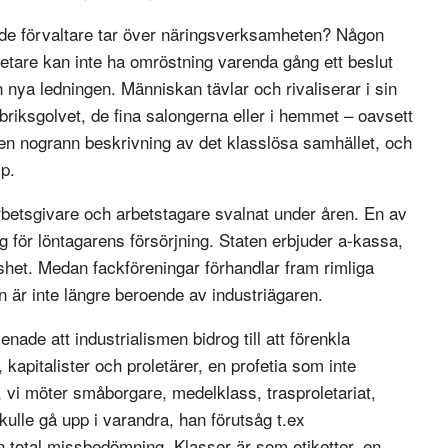
nde förvaltare tar över näringsverksamheten? Någon
betare kan inte ha omröstning varenda gång ett beslut
 nya ledningen. Människan tävlar och rivaliserar i sin
briksgolvet, de fina salongerna eller i hemmet – oavsett
gen nogrann beskrivning av det klasslösa samhället, och
mp.
betsgivare och arbetstagare svalnat under åren. En av
g för löntagarens försörjning. Staten erbjuder a-kassa,
öshet. Medan fackföreningar förhandlar fram rimliga
n är inte längre beroende av industriägaren.
ade att industrialismen bidrog till att förenkla
 kapitalister och proletärer, en profetia som inte
 vi möter småborgare, medelklass, trasproletariat,
ulle gå upp i varandra, han förutsåg t.ex
n total missbedömning. Klasser är som etiketter, en