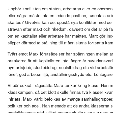
Upphör konflikten om staten, arbetarna eller en oberoe
eller några måste inta en ledande position, tusentals ar
ska tas? Givetvis kan det uppstå nya konflikter med den
strävan efter makt och rikedom, oavsett om det är på fa
om en kapitalist eller arbetare har makten. Marx gör in
slipper därmed ta ställning till människans fortsatta ka
Tvärt emot Marx förutsägelser har spänningen mellan ar
orsakerna är att kapitalisten inte längre är huvudansvari
nystartsjobb, studiebidrag, socialbidrag etc vid arbetsl
löner, god arbetsmiljö, anställningsskydd etc. Löntagare
Vi bör också ifrågasätta Marx tankar kring klass. Han men
klasskampen, då det blott skulle finnas två klasser kvar,
infriats. Marx värld befolkas av många samhällsgrupper,
politiker och adel. Han menade att de andra klasserna sk
medelklassens död, vilket senare skulle visa sig vara e