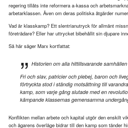
regering tillåts inte reformera a-kassa och arbetsmarknad
arbetarklassen. Även om deras politiska åtgärder numer
Vad är klasskamp? Ett slentrianutryck för allmänt mi
företrädare? Eller har uttrycket bibehållit sin djupare in
Så här säger Marx kortfattat:
Historien om alla hittillsvarande samhälle
Fri och slav, patricier och plebej, baron och liv
förtryckta stod i ständig motsättning till varan
kamp, som varje gång slutade med en revolutio
kämpande klassernas gemensamma undergån
Konflikten mellan arbete och kapital utgör den enskilt vi
och ägarens överläge bidrar till den kamp som tänder hi