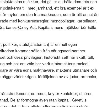
nte slakta sina mjölkkor, det gäller att hålla dem feta och
 politikerna till med järnhand, ett bra exempel är t ex
l är myten om den fria marknaden, som är allt annat än
erade med konkurrensregler, monopollagar, kartellagar,
Sarbanes-Oxley Act
. Kapitalismens mjölkkor bör hålla
 politiker, statstjänstemän) är en helt egen
la rikedom kommer sällan från näringsverksamhet.
och dess privilegier; historiskt sett har skatt, tull,
ring och hot om våld har varit statsmaktens melodi
rgare är våra egna makthavare, maktens utmanare och
gge världskrigen, förföljelsen av av judar, armenier,
rämsta rikedom; de reser, knyter kontakter, dinérer,
stnad. De är förmögna även utan kapital. Givetvis
tt om det är kapitalister eller proletärer som utgör