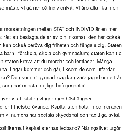
se måste vi gå ner på individnivå. Vi äro alla lika men
tt motsättningen mellan STAT och INDIVID är en mer
t rätt att beslagta delar av din inkomst, den har också
n kan också beröva dig friheten och fängsla dig. Staten
na barn i förskola, skola och gymnasium; staten kan t o
 kan staten kräva att du mördar och lemläsar. Många
garna. Lagar kommer och går, liksom de som utfärdar
gon? Den som är gynnad idag kan vara jagad om ett år.
t, som har minsta möjliga befogenheter.
nser vi att staten vinner med hästlängder.
 eller frihetsberövande. Kapitalisten hotar med indragen
rsom vi numera har sociala skyddsnät och fackliga avtal.
politikerna i kapitalisternas ledband? Näringslivet utgör