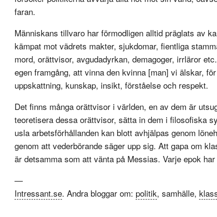
faran.
Människans tillvaro har förmodligen alltid präglats av k
kämpat mot vädrets makter, sjukdomar, fientliga stammar
mord, orättvisor, avgudadyrkan, demagoger, irrläror etc
egen framgång, att vinna den kvinna [man] vi älskar, fö
uppskattning, kunskap, insikt, förståelse och respekt.
Det finns många orättvisor i världen, en av dem är utsu
teoretisera dessa orättvisor, sätta in dem i filosofiska 
usla arbetsförhållanden kan blott avhjälpas genom löne
genom att vederbörande säger upp sig. Att gapa om kl
är detsamma som att vänta på Messias. Varje epok har s
—
Intressant.se
. Andra bloggar om:
politik
, samhälle,
klas