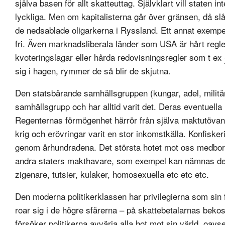
själva basen för allt skatteuttag. Självklart vill staten i
lyckliga. Men om kapitalisterna går över gränsen, då slår
de nedsablade oligarkerna i Ryssland. Ett annat exempe
fri. Även marknadsliberala länder som USA är hårt regl
kvoteringslagar eller hårda redovisningsregler som t ex
sig i hagen, rymmer de så blir de skjutna.
Den statsbärande samhällsgruppen (kungar, adel, militär,
samhällsgrupp och har alltid varit det. Deras eventuel
Regenternas förmögenhet härrör från själva maktutövandet 
krig och erövringar varit en stor inkomstkälla. Konfiske
genom århundradena. Det största hotet mot oss medbo
andra staters makthavare, som exempel kan nämnas de bä
zigenare, tutsier, kulaker, homosexuella etc etc etc.
Den moderna politikerklassen har privilegierna som sin f
roar sig i de högre sfärerna – på skattebetalarnas beko
försöker politikerna avvärja alla hot mot sin värld, oavse