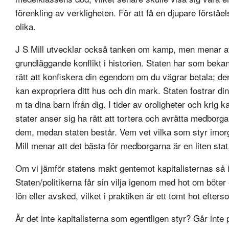
förenkling av verkligheten. För att få en djupare förståel
olika.
J S Mill utvecklar också tanken om kamp, men menar a
grundläggande konflikt i historien. Staten har som bekan
rätt att konfiskera din egendom om du vägrar betala; de
kan expropriera ditt hus och din mark. Staten fostrar di
m ta dina barn ifrån dig. I tider av oroligheter och krig
stater anser sig ha rätt att tortera och avrätta medbor
dem, medan staten består. Vem vet vilka som styr imor
Mill menar att det bästa för medborgarna är en liten sta
Om vi jämför statens makt gentemot kapitalisternas så i
Staten/politikerna får sin vilja igenom med hot om böter
lön eller avsked, vilket i praktiken är ett tomt hot efte
Är det inte kapitalisterna som egentligen styr? Går inte 