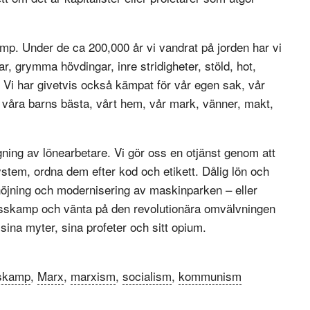
amp. Under de ca 200,000 år vi vandrat på jorden har vi
, grymma hövdingar, inre stridigheter, stöld, hot,
. Vi har givetvis också kämpat för vår egen sak, vår
r våra barns bästa, vårt hem, vår mark, vänner, makt,
gning av lönearbetare. Vi gör oss en otjänst genom att
system, ordna dem efter kod och etikett. Dålig lön och
höjning och modernisering av maskinparken – eller
asskamp och vänta på den revolutionära omvälvningen
ina myter, sina profeter och sitt opium.
skamp
,
Marx
,
marxism
,
socialism
,
kommunism