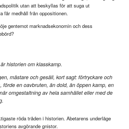
spolitik utan att beskyllas för att suga ut
a får medhåll från oppositionen.
ssnöje gentemot marknadsekonomin och dess
nebörd?
n är historien om klasskamp.
egen, mästare och gesäll, kort sagt: förtryckare och
dra, förde en oavbruten, än dold, än öppen kamp, en
när omgestaltning av hela samhället eller med de
g.
ktigaste röda tråden i historien. Abetarens underläge
storiens avgörande gnistor.