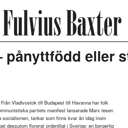
ånyttfödd eller 
Från Vladivostok till Budapest till Havanna har folk
t Kommunistiska partiets manifest lanserade Marx tesen
 socialismen, tankar som finns kvar än idag inom
t dessutom florerat ordentligt i Sverige; en borgerlig