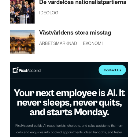
De värdelösa nationalistpartierna
IDEOLOGI
Västvärldens stora misstag
ARBETSMARKNAD
EKONOMI