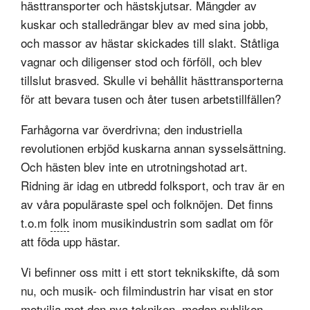
hästtransporter och hästskjutsar. Mängder av
kuskar och stalledrängar blev av med sina jobb,
och massor av hästar skickades till slakt. Ståtliga
vagnar och diligenser stod och förföll, och blev
tillslut brasved. Skulle vi behållit hästtransporterna
för att bevara tusen och åter tusen arbetstillfällen?
Farhågorna var överdrivna; den industriella
revolutionen erbjöd kuskarna annan sysselsättning.
Och hästen blev inte en utrotningshotad art.
Ridning är idag en utbredd folksport, och trav är en
av våra populäraste spel och folknöjen. Det finns
t.o.m
folk
inom musikindustrin som sadlat om för
att föda upp hästar.
Vi befinner oss mitt i ett stort teknikskifte, då som
nu, och musik- och filmindustrin har visat en stor
motvilja mot den nya tekniken, medan publiken