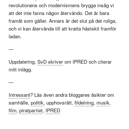
revolutionens och modernismens brygga insåg vi
att det inte fanns någon återvändo. Det är bara
framåt som gäller. Annars är det slut på det roliga,
och vi kan återvända till att kratta hästskit framför
ladan.
—
Uppdatering,
SvD skriver
om IPRED och citerar
mitt inlägg.
—
Intressant
? Läs även andra bloggares åsikter om
samhälle,
politik
, upphovsrätt,
fildelning
,
musik
,
film
,
piratpartiet
,
IPRED