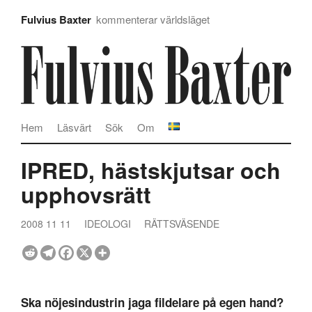
Fulvius Baxter
kommenterar världsläget
Hem
Läsvärt
Sök
Om
IPRED, hästskjutsar och
upphovsrätt
2008 11 11
IDEOLOGI
RÄTTSVÄSENDE
Ska nöjesindustrin jaga fildelare på egen hand?