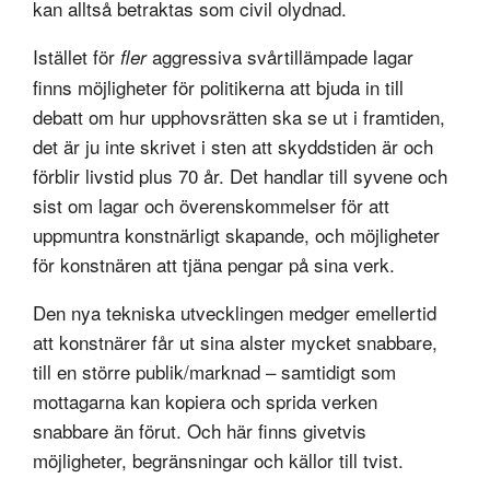
kan alltså betraktas som civil olydnad.
Istället för
aggressiva svårtillämpade lagar
fler
finns möjligheter för politikerna att bjuda in till
debatt om hur upphovsrätten ska se ut i framtiden,
det är ju inte skrivet i sten att skyddstiden är och
förblir livstid plus 70 år. Det handlar till syvene och
sist om lagar och överenskommelser för att
uppmuntra konstnärligt skapande, och möjligheter
för konstnären att tjäna pengar på sina verk.
Den nya tekniska utvecklingen medger emellertid
att konstnärer får ut sina alster mycket snabbare,
till en större publik/marknad – samtidigt som
mottagarna kan kopiera och sprida verken
snabbare än förut. Och här finns givetvis
möjligheter, begränsningar och källor till tvist.