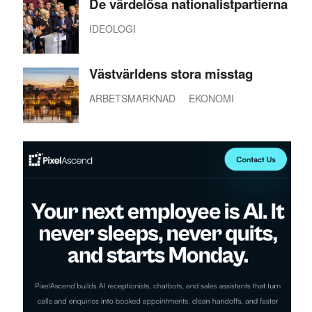
De värdelösa nationalistpartierna
IDEOLOGI
Västvärldens stora misstag
ARBETSMARKNAD
EKONOMI