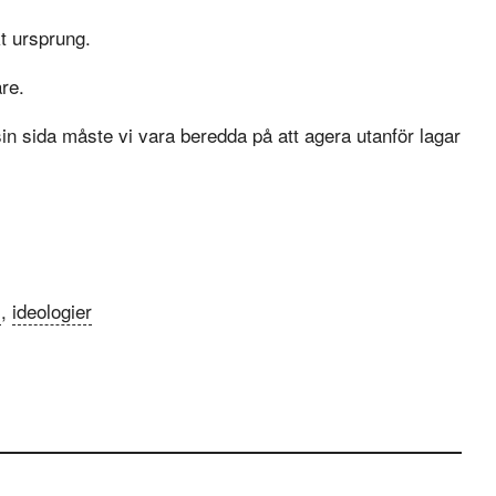
kt ursprung.
re.
in sida måste vi vara beredda på att agera utanför lagar
i
,
ideologier