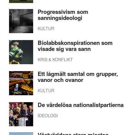
Progressivism som
sanningsideologi
KULTUR
Biolabbskonspirationen som
visade sig vara sann
KRIS & KONFLIKT
Ett lågmält samtal om grupper,
vanor och ovanor
KULTUR
De värdelösa nationalistpartierna
IDEOLOGI
Västvärldens stora misstag