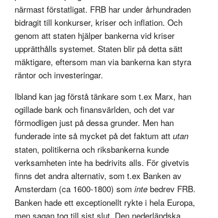
närmast förstatligat. FRB har under århundraden
bidragit till konkurser, kriser och inflation. Och
genom att staten hjälper bankerna vid kriser
upprätthålls systemet. Staten blir på detta sätt
mäktigare, eftersom man via bankerna kan styra
räntor och investeringar.
Ibland kan jag förstå tänkare som t.ex Marx, han
ogillade bank och finansvärlden, och det var
förmodligen just på dessa grunder. Men han
funderade inte så mycket på det faktum att
utan
staten, politikerna och riksbankerna kunde
verksamheten inte ha bedrivits alls. För givetvis
finns det andra alternativ, som t.ex Banken av
Amsterdam (ca 1600-1800) som
bedrev FRB.
inte
Banken hade ett exceptionellt rykte i hela Europa,
men sagan tog till sist slut. Den nederländska