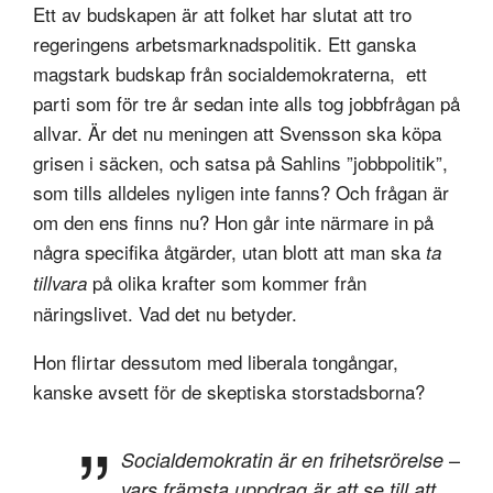
Ett av budskapen är att folket har slutat att tro
regeringens arbetsmarknadspolitik. Ett ganska
magstark budskap från socialdemokraterna, ett
parti som för tre år sedan inte alls tog jobbfrågan på
allvar. Är det nu meningen att Svensson ska köpa
grisen i säcken, och satsa på Sahlins ”jobbpolitik”,
som tills alldeles nyligen inte fanns? Och frågan är
om den ens finns nu? Hon går inte närmare in på
några specifika åtgärder, utan blott att man ska
ta
på olika krafter som kommer från
tillvara
näringslivet. Vad det nu betyder.
Hon flirtar dessutom med liberala tongångar,
kanske avsett för de skeptiska storstadsborna?
Socialdemokratin är en frihetsrörelse –
vars främsta uppdrag är att se till att