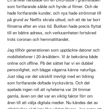
som fortfarande sålde och hyrde ut filmer. Och de
hade fortfarande kunder, och nya hade strömmat till
på grund av Netflix skrala utbud, och att de tar bort
filmerna efter en viss tid. Butiken hade precis flyttat
till en bättre adress, och verksamheten fortskred
trots coronan och hemmatittandet.
Jag tillhör generationen som upptäckte datorer och
mobiltelefoner i 20-årsåldern. Vi är bekväma både
online och offline. På det sättet har vi en dubbel
personlighet, och bägge vägarna känns naturliga.
Just idag var det särskilt trevligt med en tidning
som fortfarande doftade trycksvärta. Och det
spelade ingen roll att nyheterna var 24 timmar
gamla, även om det var en viktig faktor förr om
åren till att välja digitala medier. Nu kändes det av
oförklarliga skäl inte lika viktigt längre. Jag antar att