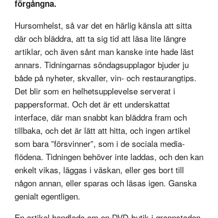
förgångna.
Hursomhelst, så var det en härlig känsla att sitta
där och bläddra, att ta sig tid att läsa lite längre
artiklar, och även sånt man kanske inte hade läst
annars. Tidningarnas söndagsupplagor bjuder ju
både på nyheter, skvaller, vin- och restaurangtips.
Det blir som en helhetsupplevelse serverat i
pappersformat. Och det är ett underskattat
interface, där man snabbt kan bläddra fram och
tillbaka, och det är lätt att hitta, och ingen artikel
som bara ”försvinner”, som i de sociala media-
flödena. Tidningen behöver inte laddas, och den kan
enkelt vikas, läggas i väskan, eller ges bort till
någon annan, eller sparas och läsas igen. Ganska
genialt egentligen.
En artikel handlade om en DVD-butik i grannstaden