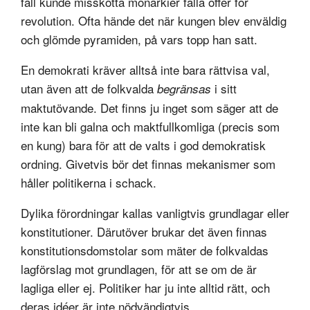
fall kunde misskötta monarkier falla offer för
revolution. Ofta hände det när kungen blev enväldig
och glömde pyramiden, på vars topp han satt.
En demokrati kräver alltså inte bara rättvisa val,
utan även att de folkvalda
i sitt
begränsas
maktutövande. Det finns ju inget som säger att de
inte kan bli galna och maktfullkomliga (precis som
en kung) bara för att de valts i god demokratisk
ordning. Givetvis bör det finnas mekanismer som
håller politikerna i schack.
Dylika förordningar kallas vanligtvis grundlagar eller
konstitutioner. Därutöver brukar det även finnas
konstitutionsdomstolar som mäter de folkvaldas
lagförslag mot grundlagen, för att se om de är
lagliga eller ej. Politiker har ju inte alltid rätt, och
deras idéer är inte nödvändigtvis