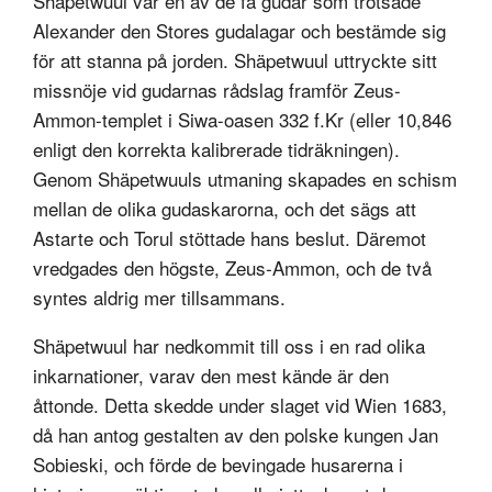
Shäpetwuul var en av de få gudar som trotsade
Alexander den Stores gudalagar och bestämde sig
för att stanna på jorden. Shäpetwuul uttryckte sitt
missnöje vid gudarnas rådslag framför Zeus-
Ammon-templet i Siwa-oasen 332 f.Kr (eller 10,846
enligt den korrekta kalibrerade tidräkningen).
Genom Shäpetwuuls utmaning skapades en schism
mellan de olika gudaskarorna, och det sägs att
Astarte och Torul stöttade hans beslut. Däremot
vredgades den högste, Zeus-Ammon, och de två
syntes aldrig mer tillsammans.
Shäpetwuul har nedkommit till oss i en rad olika
inkarnationer, varav den mest kände är den
åttonde. Detta skedde under slaget vid Wien 1683,
då han antog gestalten av den polske kungen Jan
Sobieski, och förde de bevingade husarerna i