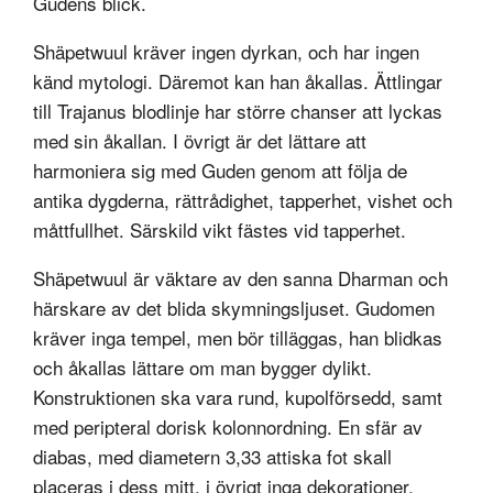
Gudens blick.
Shäpetwuul kräver ingen dyrkan, och har ingen
känd mytologi. Däremot kan han åkallas. Ättlingar
till Trajanus blodlinje har större chanser att lyckas
med sin åkallan. I övrigt är det lättare att
harmoniera sig med Guden genom att följa de
antika dygderna, rättrådighet, tapperhet, vishet och
måttfullhet. Särskild vikt fästes vid tapperhet.
Shäpetwuul är väktare av den sanna Dharman och
härskare av det blida skymningsljuset. Gudomen
kräver inga tempel, men bör tilläggas, han blidkas
och åkallas lättare om man bygger dylikt.
Konstruktionen ska vara rund, kupolförsedd, samt
med peripteral dorisk kolonnordning. En sfär av
diabas, med diametern 3,33 attiska fot skall
placeras i dess mitt, i övrigt inga dekorationer.