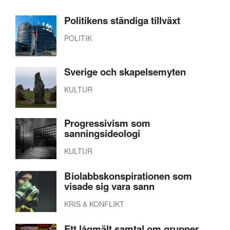
Politikens ständiga tillväxt
POLITIK
Sverige och skapelsemyten
KULTUR
Progressivism som
sanningsideologi
KULTUR
Biolabbskonspirationen som
visade sig vara sann
KRIS & KONFLIKT
Ett lågmält samtal om grupper,