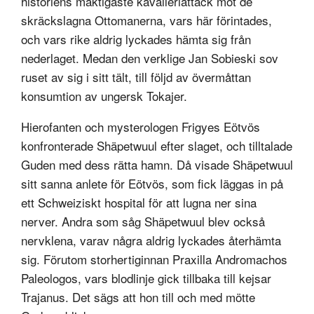
historiens mäktigaste kavalleriattack mot de
skräckslagna Ottomanerna, vars här förintades,
och vars rike aldrig lyckades hämta sig från
nederlaget. Medan den verklige Jan Sobieski sov
ruset av sig i sitt tält, till följd av övermåttan
konsumtion av ungersk Tokajer.
Hierofanten och mysterologen Frigyes Eötvös
konfronterade Shäpetwuul efter slaget, och tilltalade
Guden med dess rätta hamn. Då visade Shäpetwuul
sitt sanna anlete för Eötvös, som fick läggas in på
ett Schweiziskt hospital för att lugna ner sina
nerver. Andra som såg Shäpetwuul blev också
nervklena, varav några aldrig lyckades återhämta
sig. Förutom storhertiginnan Praxilla Andromachos
Paleologos, vars blodlinje gick tillbaka till kejsar
Trajanus. Det sägs att hon till och med mötte