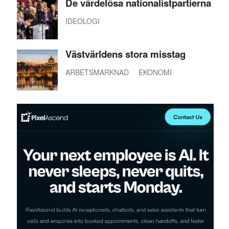
De värdelösa nationalistpartierna
IDEOLOGI
Västvärldens stora misstag
ARBETSMARKNAD
EKONOMI