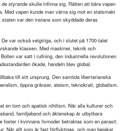
 de styrande skulle infinna sig. Rätten att bära vapen
etta. Med vapen kunde man värna sig mot en statsmakt
tt staten var den instans som skyddade deras
e var också vetgiriga, och i slutet på 1700-talet
rskande klassen. Med maskiner, teknik och
ollen var satt i rullning, den industriella revolutionen
adsstandarden ökade, handeln blev global.
illbaka till sitt ursprung. Den samtida libertarianska
beralism, öppna gränser, ateism, teknokrati, globalism.
t en tom och apatisk nihilism. När alla kulturer och
psband, familjeband och äktenskap är utbytbara
de foster i kvinnans livmoder betraktas som en parasit.
r. När allt som är fast förflyktigas, och man bejakar