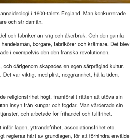
annaideologi i 1600-talets England. Man konkurrerade
gare och stridsmän.
andel och fabriker än krig och åkerbruk. Och den gamla
 handelsmän, borgare, fabrikörer och krämare. Det blev
rade i exempelvis den den franska revolutionen.
n, och därigenom skapades en egen särpräglad kultur.
 Det var viktigt med plikt, noggrannhet, hålla tiden,
e religionsfrihet högt, framförallt rätten att utöva sin
 utan insyn från kungar och fogdar. Man värderade sin
änster, och arbetade för frihandel och tullfrihet.
et inför lagen, yttrandefrihet, associationsfrihet etc.
t regleras hårt av grundlagen, för att förhindra envälde