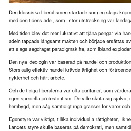
Den klassiska liberalismen startade som en slags köpm
med den tidens adel, som i stor utsträckning var landä
Med tiden blev det mer lukrativt att tjäna pengar via h
adeln tappade långsamt makten och började ersättas av
ett slags segdraget paradigmskifte, som ibland explode
Den nya ideologin var baserad på handel och produktio
Storskalig effektiv handel krävde ärlighet och förtroende.
nykterhet och hårt arbete.
Och de tidiga liberalerna var ofta puritaner, som värderad
egen speciella protestantism. De ville sköta sig själva,
hembygd, men såg samtidigt inga gränser för varor och tj
Egenstyre var viktigt, tillika individuella rättigheter, likh
Landets styre skulle baseras på demokrati, men samtidig