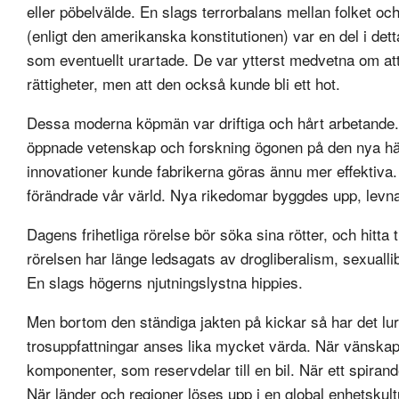
eller pöbelvälde. En slags terrorbalans mellan folket och
(enligt den amerikanska konstitutionen) var en del i d
som eventuellt urartade. De var ytterst medvetna om a
rättigheter, men att den också kunde bli ett hot.
Dessa moderna köpmän var driftiga och hårt arbetande. D
öppnade vetenskap och forskning ögonen på den nya hä
innovationer kunde fabrikerna göras ännu mer effektiva. B
förändrade vår värld. Nya rikedomar byggdes upp, levn
Dagens frihetliga rörelse bör söka sina rötter, och hitta t
rörelsen har länge ledsagats av drogliberalism, sexualli
En slags högerns njutningslystna hippies.
Men bortom den ständiga jakten på kickar så har det lura
trosuppfattningar anses lika mycket värda. När vänska
komponenter, som reservdelar till en bil. När ett spiran
När länder och regioner löses upp i en global enhetskultu