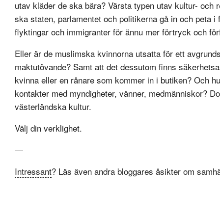
utav kläder de ska bära? Värsta typen utav kultur- och re
ska staten, parlamentet och politikerna gå in och peta i 
flyktingar och immigranter för ännu mer förtryck och förf
Eller är de muslimska kvinnorna utsatta för ett avgrunds
maktutövande? Samt att det dessutom finns säkerhetsa
kvinna eller en rånare som kommer in i butiken? Och hur 
kontakter med myndigheter, vänner, medmänniskor? Dol
västerländska kultur.
Välj din verklighet.
—
Intressant
? Läs även andra bloggares åsikter om samhä