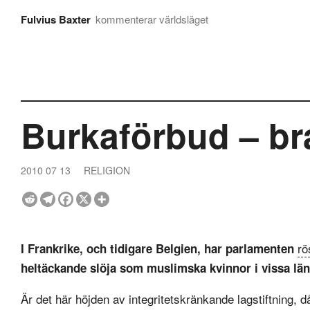
Fulvius Baxter
kommenterar världsläget
Burkaförbud – bra
2010 07 13
RELIGION
rö
I Frankrike, och tidigare Belgien, har parlamenten
heltäckande slöja som muslimska kvinnor i vissa län
Är det här höjden av integritetskränkande lagstiftning, d