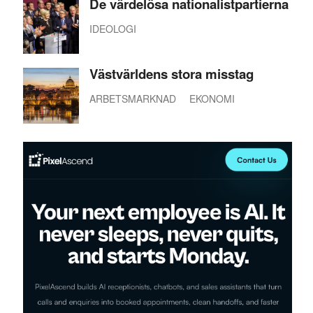
De värdelösa nationalistpartierna
IDEOLOGI
Västvärldens stora misstag
ARBETSMARKNAD
EKONOMI