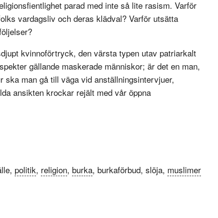
ligionsfientlighet parad med inte så lite rasism. Varför
folks vardagsliv och deras klädval? Varför utsätta
öljelser?
djupt kvinnoförtryck, den värsta typen utav patriarkalt
spekter gällande maskerade människor; är det en man,
ska man gå till väga vid anställningsintervjuer,
da ansikten krockar rejält med vår öppna
lle,
politik
,
religion
,
burka
, burkaförbud, slöja,
muslimer