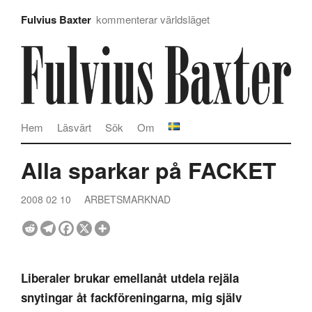
Fulvius Baxter
kommenterar världsläget
Hem
Läsvärt
Sök
Om
Alla sparkar på FACKET
2008 02 10
ARBETSMARKNAD
Liberaler brukar emellanåt utdela rejäla
snytingar åt fackföreningarna, mig själv