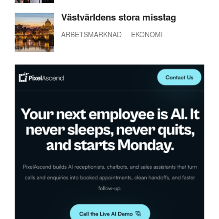
Västvärldens stora misstag
ARBETSMARKNAD
EKONOMI