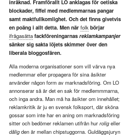
inräknad. Framförallt LO anklagas för oetiska
blockader, fiffel med medlemmarnas pangar
samt maktfullkomlighet. Och det finns givetvis
folk
en poäng i allt detta. Men när
börjar
ifrågasätta
fackföreningarnas
reklamkampanjer
sänker sig sakta löjets skimmer över den
liberala bloggosfären.
Alla moderna organisationer som vill värva nya
medlemmar eller propagera för sina åsikter
använder någon form av marknadsföring. Om LO
annonserar så är det en sak för medlemmmarna,
och inga andra. Man må ha åsikter om innehållet;
reklamkritik är ju en svensk folksport, där sköna
gossar som inte har en aning om marknadsföring
sitter och bedömer reklamen utifrån hur
eller
rolig
den är mellan chipstuggorna. Guldäggsjuryn
dålig