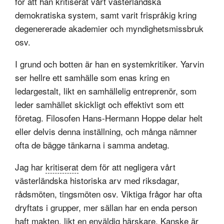
för att han kritiserat vårt västerländska
demokratiska system, samt varit frispråkig kring
degenererade akademier och myndighetsmissbruk
osv.
I grund och botten är han en systemkritiker. Yarvin
ser hellre ett samhälle som enas kring en
ledargestalt, likt en samhällelig entreprenör, som
leder samhället skickligt och effektivt som ett
företag. Filosofen Hans-Hermann Hoppe delar helt
eller delvis denna inställning, och många nämner
ofta de bägge tänkarna i samma andetag.
Jag har
kritiserat
dem för att negligera vårt
västerländska historiska arv med riksdagar,
rådsmöten, tingsmöten osv. Viktiga frågor har ofta
dryftats i grupper, mer sällan har en enda person
haft makten, likt en enväldig härskare. Kanske är