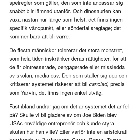
spelregler som gäller, den som inte anpassar sig
snabbt blir lämnad utanför. Och dinosaurien kan
växa nästan hur länge som helst, det finns ingen
specifik vändpunkt, eller sönderfallsreglage; det
kommer bara att bli värre.
De flesta människor tolererar det stora monstret,
som hela tiden inskränker deras rättigheter, för att
de är ointresserade, oengagerade eller missledda
av skolan, media osv. Den som ställer sig upp och
kritiserar systemet riskerar att bli
precis
canclad,
som Yarvin, det finns ingen enkel utväg.
Fast ibland undrar jag om det är systemet det är fel
på? Skulle vi bli gladare av om Joe Biden blev
USAs enväldige entreprenör och kunde styra
skutan hur han ville? Eller varför inte en aristokrati
bestående av Zuckerberg, Gates, Bezos, Trump